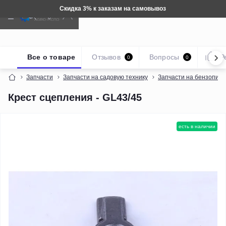
Техника: Бесплатная доставка
Все о товаре
Отзывов
Вопросы
Р
0
0
Запчасти
Запчасти на садовую технику
Запчасти на бензопил
Крест сцепления - GL43/45
есть в наличии