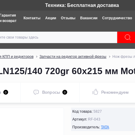
Техника: Бесплатная доставка
Гарантия
Контакты
Акции
Отзывы
Вакансии
Сотрудничество
и возврат
я КПП и редукторов
Запчасти на редуктор активной фрезы
Нож фрезы л
125/140 720gr 60x215 мм Mot
в
Вопросы
Рекомендуем
0
0
Код товара:
5827
Артикул:
RF-043
Производитель:
TATA