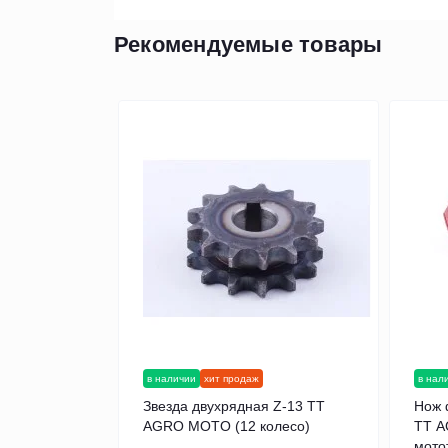
Рекомендуемые товары
в наличии
хит продаж
в нал
Звезда двухрядная Z-13 TT
Нож 
AGRO MOTO (12 колесо)
TT 
мото