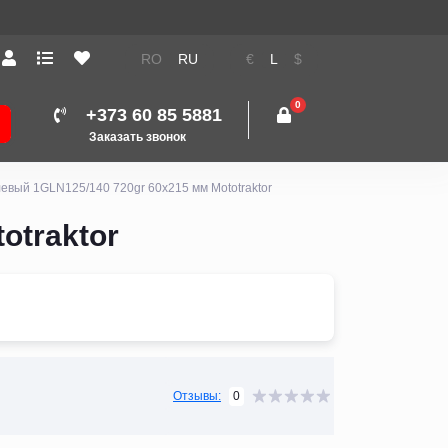
RO
RU
€
L
$
0
+373 60 85 5881
Заказать звонок
евый 1GLN125/140 720gr 60x215 мм Mototraktor
otraktor
0
Отзывы: