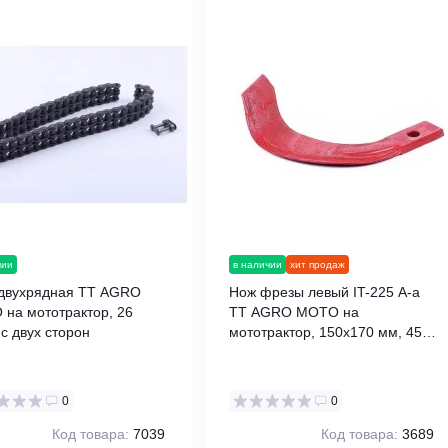
чии
в наличии
хит продаж
двухрядная TT AGRO
Нож фрезы левый IT-225 A-a
на мототрактор, 26
TT AGRO MOTO на
 с двух сторон
мототрактор, 150x170 мм, 450
гр
0
0
Код товара:
7039
Код товара:
3689