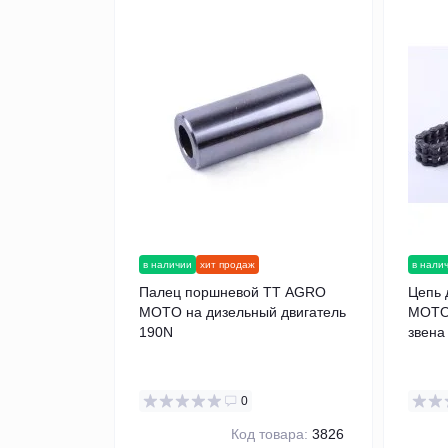
в наличии
хит продаж
в нали
Палец поршневой TT AGRO
Цепь 
MOTO на дизельный двигатель
MOTO 
190N
звена
0
Код товара:
3826