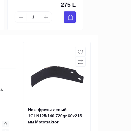
275 L
на
Нож фрезы левый
1GLN125/140 720gr 60x215
мм Mototraktor
0