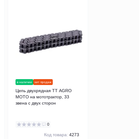
в наличии
хит продаж
в наличии
хит продаж
Цепь двухрядная TT AGRO
Цепь TT AGRO MO
MOTO на мототрактор, 33
мототрактор, 52 зв
звена с двух сторон
сторон
0
0
Код товара:
4273
Код т