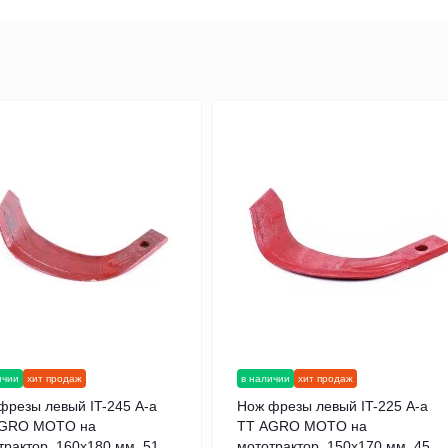
ичии
хит продаж
в наличии
хит продаж
фрезы левый IT-245 A-a
Нож фрезы левый IT-225 A-a
AGRO MOTO на
TT AGRO MOTO на
трактор, 160x180 мм, 510
мототрактор, 150x170 мм, 450