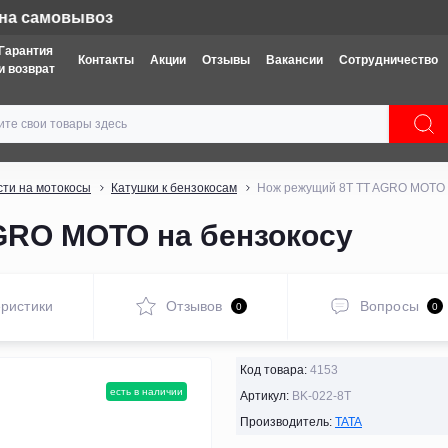
Техника: Бесплатная доставка
Гарантия
Контакты
Акции
Отзывы
Вакансии
Сотрудничество
и возврат
сти на мотокосы
Катушки к бензокосам
Нож режущий 8Т TT AGRO MOTO 
GRO MOTO на бензокосу
ристики
Отзывов
Вопросы
0
0
Код товара:
4153
есть в наличии
Артикул:
BK-022-8Т
Производитель:
TATA