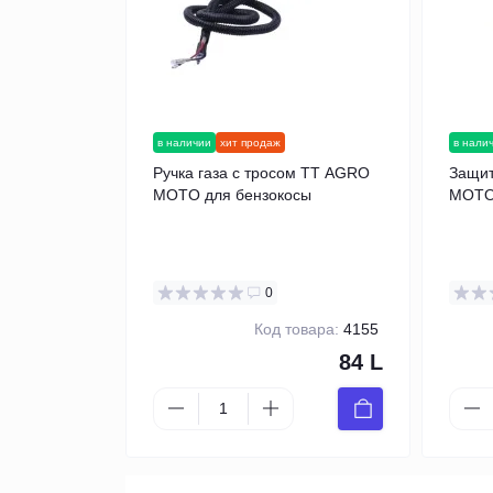
в наличии
хит продаж
в нали
Ручка газа с тросом TT AGRO
Защит
MOTO для бензокосы
MOTO,
0
Код товара:
4155
84 L