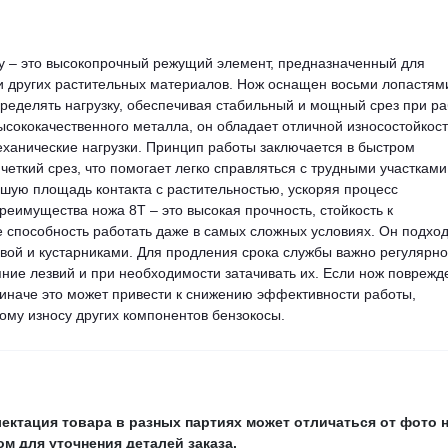
 – это высокопрочный режущий элемент, предназначенный для
 и других растительных материалов. Нож оснащен восьми лопастям
ределять нагрузку, обеспечивая стабильный и мощный срез при ра
высококачественного металла, он обладает отличной износостойкос
ханические нагрузки. Принцип работы заключается в быстром
четкий срез, что помогает легко справляться с трудными участками
ьшую площадь контакта с растительностью, ускоряя процесс
реимущества ножа 8Т – это высокая прочность, стойкость к
е способность работать даже в самых сложных условиях. Он подхо
авой и кустарниками. Для продления срока службы важно регулярно
яние лезвий и при необходимости затачивать их. Если нож поврежд
 иначе это может привести к снижению эффективности работы,
ому износу других компонентов бензокосы.
ектация товара в разных партиях может отличаться от фото 
м для уточнения деталей заказа.