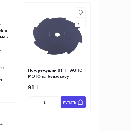
и,
боте
тью и
.
дит
Нож режущий 8Т TT AGRO
MOTO на бензокосу
ен
91 L
Купить
на