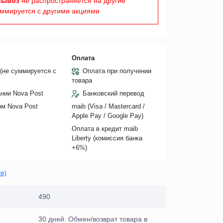
вывоз
не распространяется на другие
уммируется с другими акциями
Оплата
(не суммируется с
Оплата при получении
товара
нии Nova Post
Банковский перевод
ом Nova Post
maib (Visa / Mastercard /
Apple Pay / Google Pay)
Оплата в кредит maib
Liberty (комиссия банкa
+6%)
се)
490
30 дней. Обмен/возврат товара в