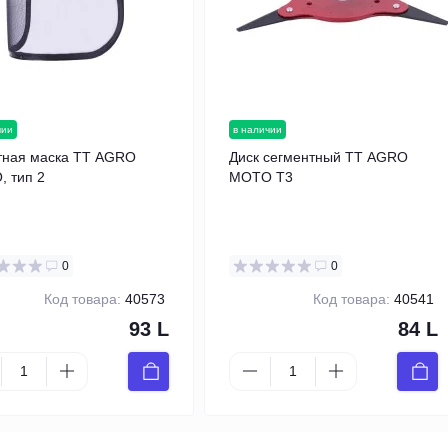
чии
в наличии
ная маска TT AGRO
Диск сегментный TT AGRO
 тип 2
MOTO Т3
0
0
Код товара:
40573
Код товара:
40541
93 L
84 L