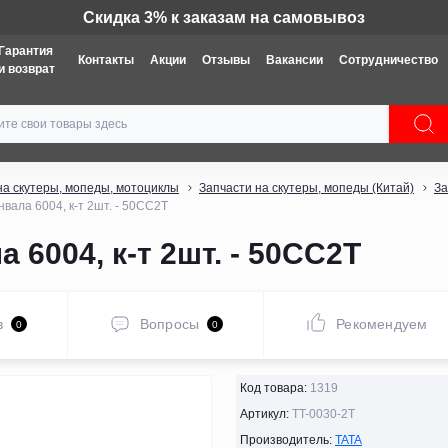
Техника: Бесплатная доставка
Гарантия
Контакты
Акции
Отзывы
Вакансии
Сотрудничество
и возврат
на скутеры, мопеды, мотоциклы
Запчасти на скутеры, мопеды (Китай)
За
вала 6004, к-т 2шт. - 50CC2T
6004, к-т 2шт. - 50CC2T
в
Вопросы
Рекомендуем
0
0
Код товара:
1319
Артикул:
TT-0030-2T
Производитель:
TATA