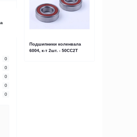
на
Подшипники коленвала
6004, к-т 2шт. - 50CC2T
0
0
0
0
0