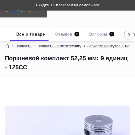
азам на самовывоз
Техника: Бесп
Все о товаре
Отзывов
Вопросы
Р
0
0
Запчасти
Запчасти на мототехнику
Запчасти на скутеры, мопе
Поршневой комплект 52,25 мм: 9 единиц
- 125CC