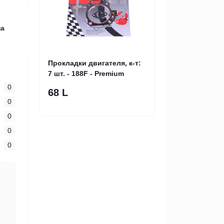
на
Прокладки двигателя, к-т:
7 шт. - 188F - Premium
0
68 L
0
0
0
0