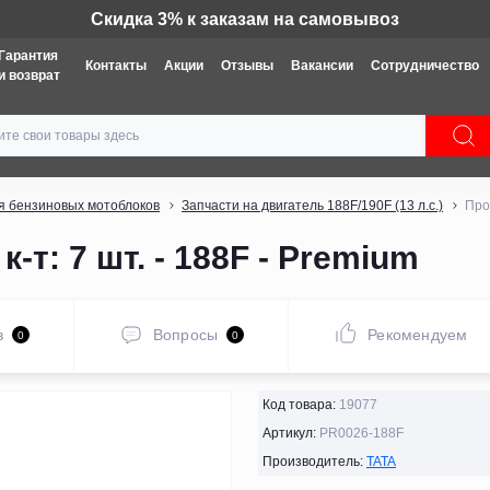
Техника: Бесплатная доставка
Гарантия
Контакты
Акции
Отзывы
Вакансии
Сотрудничество
и возврат
я бензиновых мотоблоков
Запчасти на двигатель 188F/190F (13 л.с.)
Прок
-т: 7 шт. - 188F - Premium
в
Вопросы
Рекомендуем
0
0
Код товара:
19077
Артикул:
PR0026-188F
Производитель:
TATA