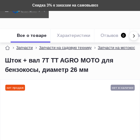
Техника: Бесплатная доставка
Все о товаре
Характеристики
Отзывов
В
0
Запчасти
Запчасти на садовую технику
Запчасти на мотокосы
Шток + вал 7Т TT AGRO MOTO для
бензокосы, диаметр 26 мм
хит продаж
нет в наличии