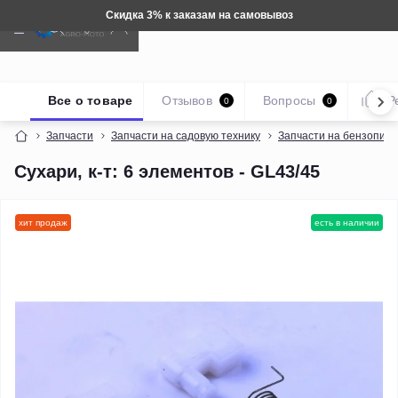
Скидка 3% к заказам на самовывоз
Все о товаре
Отзывов
Вопросы
Р
0
0
Запчасти
Запчасти на садовую технику
Запчасти на бензопил
Сухари, к-т: 6 элементов - GL43/45
хит продаж
есть в наличии