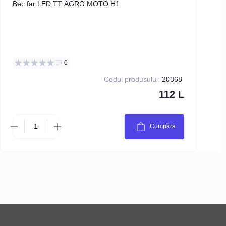
Bec far LED TT AGRO MOTO H1
Bec
0
Codul produsului:
20368
112 L
Cumpăra