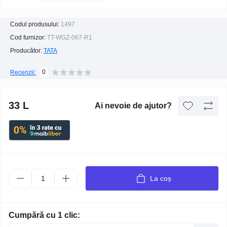
Codul produsului:
1497
Cod furnizor:
TT-WGZ-067-R1
Producător:
TATA
0
Recenzii:
33 L
Ai nevoie de ajutor?
La coș
Cumpără cu 1 clic: