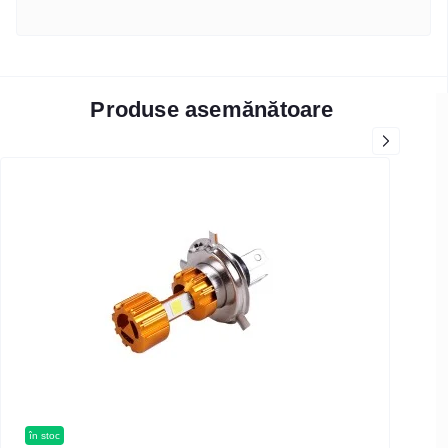
Produse asemănătoare
în stoc
în s