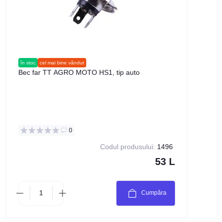
în stoc
cel mai bine vândut
în stoc
Bec far TT AGRO MOTO HS1, tip auto
Bec 
0
Codul produsului:
1496
53 L
Cumpăra