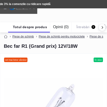
Tehnică: Livrare gratuită
Opinii (0)
Totul despre produs
Întrebări
0
Piese de schimb
Piese de schimb pentru motociclete
Piese de sch
Bec far R1 (Grand prix) 12V/18W
cel mai bine vândut
în stoc