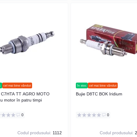
c
cel mai bine vândut
în stoc
cel mai bine vândut
ie C7HTA TT AGRO MOTO
Bujie D8TC BOK Iridium
u motor în patru timpi
0
0
Codul produsului:
1112
Codul produsului:
2