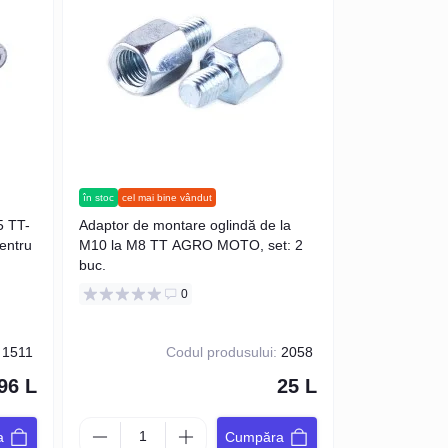
în stoc
cel mai bine vândut
5 TT-
Adaptor de montare oglindă de la
entru
M10 la M8 TT AGRO MOTO, set: 2
buc.
0
1511
Codul produsului:
2058
96 L
25 L
a
Cumpăra