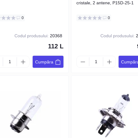
cristale, 2 antene, P15D-25-1
0
0
Codul produsului:
20368
Codul produsului:
2
112 L
Cumpăra
Cumpăr