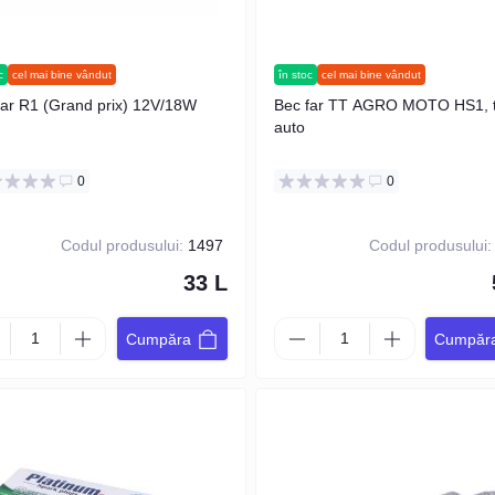
c
cel mai bine vândut
în stoc
cel mai bine vândut
far R1 (Grand prix) 12V/18W
Bec far TT AGRO MOTO HS1, t
auto
0
0
Codul produsului:
1497
Codul produsului:
33 L
Cumpăra
Cumpăr