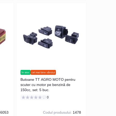
în stoc
cel mai bine vândut
Butoane TT AGRO MOTO pentru
scuter cu motor pe benzină de
150cc, set: 5 buc.
0
6053
Codul produsului:
1478