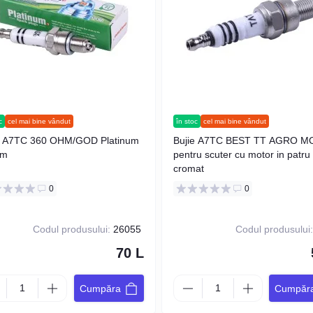
c
cel mai bine vândut
în stoc
cel mai bine vândut
e A7TC 360 OHM/GOD Platinum
Bujie A7TC BEST TT AGRO 
um
pentru scuter cu motor in patru 
cromat
0
0
Codul produsului:
26055
Codul produsului
70 L
Cumpăra
Cumpăr