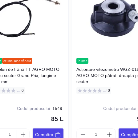
c
cel mai bine vândut
în stoc
bluri de frână TT AGRO MOTO
Acționare vitezometru WGZ-01
ru scuter Grand Prix, lungime
AGRO-MOTO pătrat, dreapta p
0 mm
scuter
0
0
Codul produsului:
1549
Codul produsului:
85 L
Cumpăra
Cumpăr