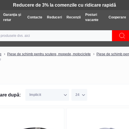
Tehnică: Livrare gratuită
Garanţia şi
Posturi
Contacte
Reduceri
Recenzii
Cooperare
retur
vacante
e
Piese de schimb pentru scutere, mopede, motociclete
Piese de schimb pen
e
are după: