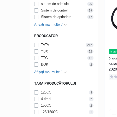
sistem de admisie
26
Sistem de control
19
Sistem de aprindere
17
Afișați mai multe 7
PRODUCATOR
TATA
212
YBX
32
în sto
TTG
11
2 ca
pent
BOK
2
202
Afișați mai multe 1
ȚARA PRODUCĂTORULUI
125CC
3
4 timpi
2
150CC
2
125/150CC
1