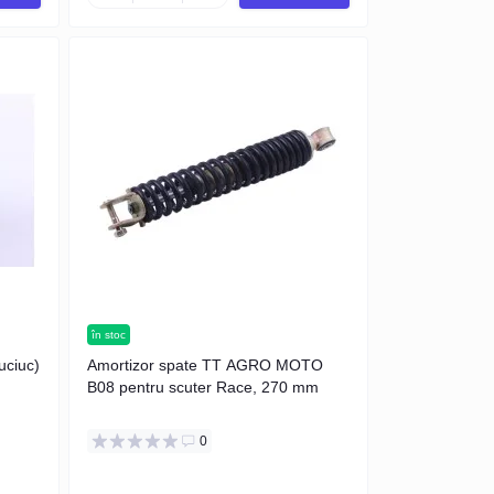
în stoc
uciuc)
Amortizor spate TT AGRO MOTO
B08 pentru scuter Race, 270 mm
0