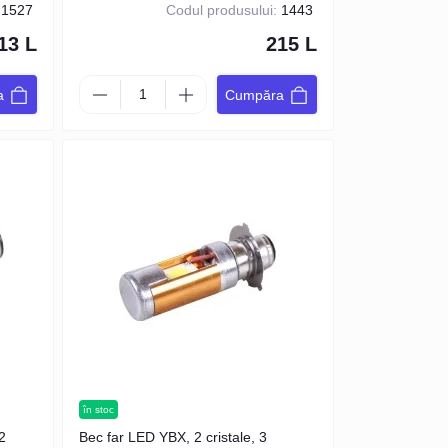
1527
Codul produsului:
1443
13 L
215 L
a
Cumpăra
în stoc
2
Bec far LED YBX, 2 cristale, 3