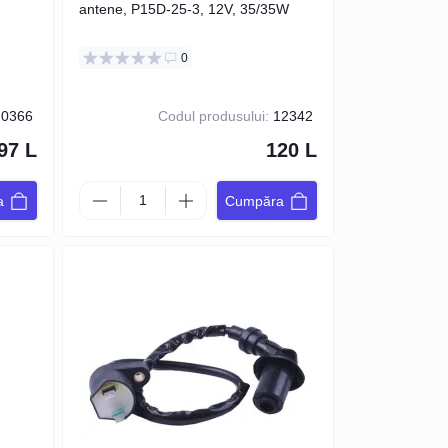
antene, P15D-25-3, 12V, 35/35W
0
0366
Codul produsului:
12342
97 L
120 L
a
Cumpăra