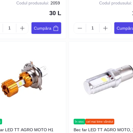
Codul produsului:
2059
Codul produsului:
30 L
Cumpăra
Cumpăr
c
în stoc
cel mai bine vândut
far LED TT AGRO MOTO H1
Bec far LED TT AGRO MOTO, 