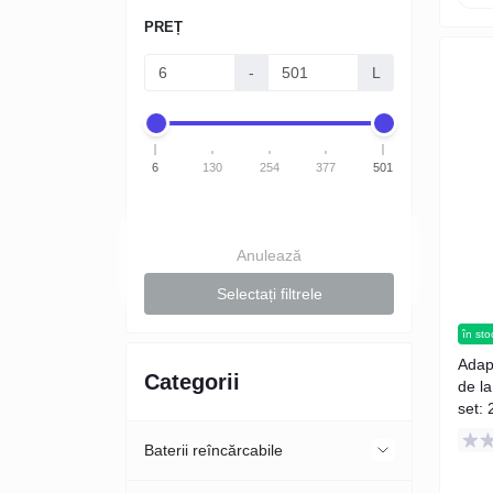
PREȚ
-
L
6
130
254
377
501
Anulează
Selectați filtrele
în sto
Adap
Categorii
de l
set: 
Baterii reîncărcabile