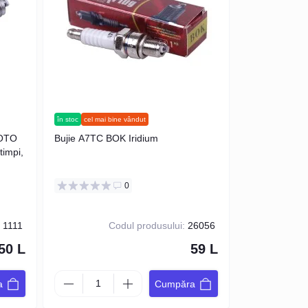
în stoc
cel mai bine vândut
MOTO
Bujie A7TC BOK Iridium
timpi,
0
:
1111
Codul produsului:
26056
50 L
59 L
a
Cumpăra