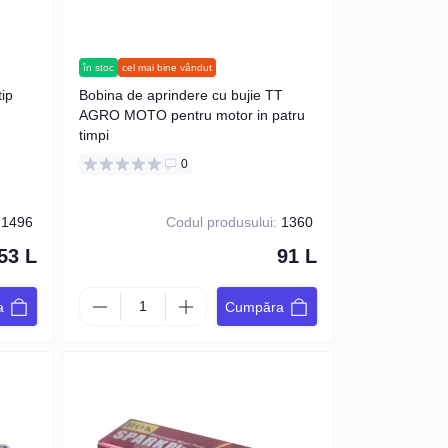
în stoc
cel mai bine vândut
ip
Bobina de aprindere cu bujie TT
AGRO MOTO pentru motor in patru
timpi
0
1496
Codul produsului:
1360
53 L
91 L
a
Cumpăra