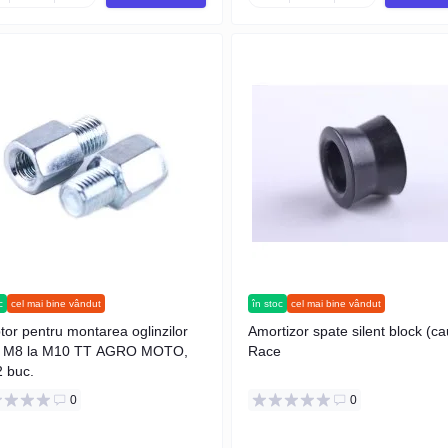
c
cel mai bine vândut
în stoc
cel mai bine vândut
tor pentru montarea oglinzilor
Amortizor spate silent block (ca
a M8 la M10 TT AGRO MOTO,
Race
2 buc.
0
0