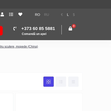
RO
RU
€
L
$
0
+373 60 85 5881
Comandă un apel
tru scutere, mopede (China)