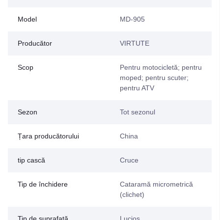
Model
MD-905
Producător
VIRTUTE
Scop
Pentru motocicletă; pentru
moped; pentru scuter;
pentru ATV
Sezon
Tot sezonul
Țara producătorului
China
tip cască
Cruce
Tip de închidere
Cataramă micrometrică
(clichet)
Tip de suprafață
Lucios