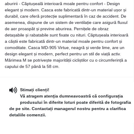
aburirii - Căptușeală interioară moale pentru confort - Design
elegant și modern. Casca este fabricată dintr-un material ușor și
durabil, care oferă protecție suplimentară în caz de accident. De
asemenea, dispune de un sistem de ventilație care asigură fluxul
de aer proaspăt și previne aburirea. Pernițele de obraz
detașabile și rabatabile sunt fixate cu nituri. Căptușeala interioară
a căștii este fabricată dintr-un material moale pentru confort și
comoditate. Casca MD-905 Virtue, neagră și verde lime, are un
design elegant și modern, perfect pentru un stil de viață activ.
Mărimea M se potrivește majorității cicliștilor cu o circumferință a
capului de 57 până la 58 cm.
Stimați clienți!
Vă atragem atenţia dumneavoastră că configurația
produsului în diferite loturi poate diferită de fotografia
de pe site. Contactați managerul nostru pentru a clarifica
detaliile comenzii.