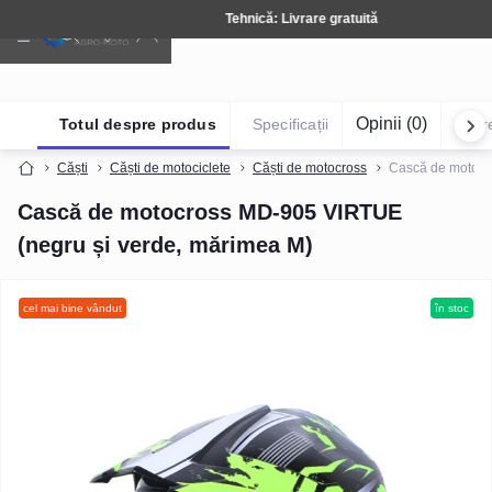
Tehnică: Livrare gratuită
Opinii (0)
Totul despre produs
Specificații
Într
Căști
Căști de motociclete
Căști de motocross
Cască de motocr
Cască de motocross MD-905 VIRTUE
(negru și verde, mărimea M)
cel mai bine vândut
în stoc