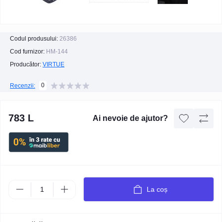
Codul produsului:
26386
Cod furnizor:
HM-144
Producător:
VIRTUE
0
Recenzii:
783 L
Ai nevoie de ajutor?
La coș