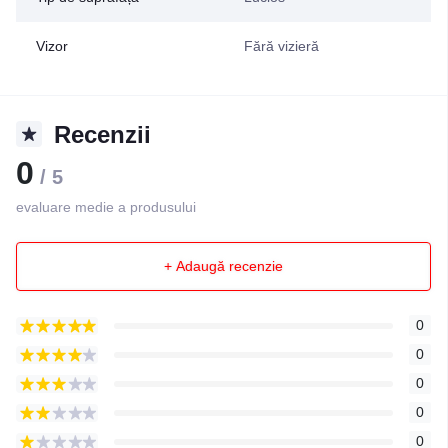
Vizor
Fără vizieră
Recenzii
0
/ 5
evaluare medie a produsului
+ Adaugă recenzie
0
0
0
0
0