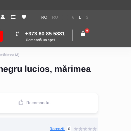
RO
RU
€
L
$
0
+373 60 85 5881
Comandă un apel
, mărimea M)
(negru lucios, mărimea
Recomandat
0
Recenzii: