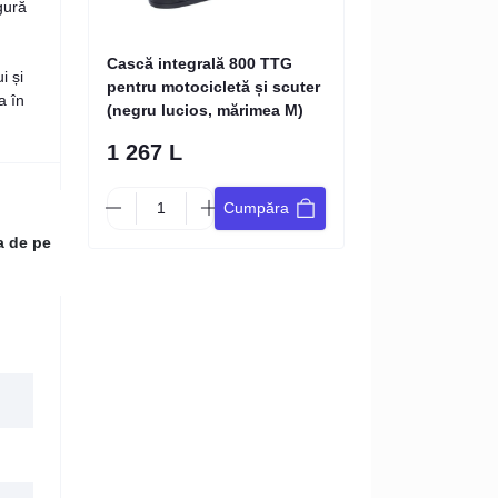
gură
Cască integrală 800 TTG
i și
pentru motocicletă și scuter
a în
(negru lucios, mărimea M)
1 267 L
Cumpăra
a de pe