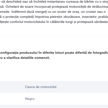
să deschideți sau să închideți instantaneu cureaua de bărbie cu o sin
ă. Ochelarii de soare încorporați protejează motocicliștii de strălucirea
 umede. Indiferent dacă mergeți cu un scuter de oraș, un cruiser sau o
 o protecție completă împotriva pietrelor zburătoare, insectelor, prafulu
țește confortul motociclistului în călătoriile lungi și protejează sănătate
figurația produsului în diferite loturi poate diferită de fotografi
 a clarifica detaliile comenzii.
Casca de motociclist
Negru