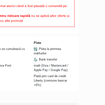
mai atunci când a fost plasată o comandă pe
tru ridicare rapidă
nu se aplică altor oferte și
cu alte promoții
Plata
nu se cumulează cu
Plata la primirea
mărfurilor
Bank transfer
Nova Post
maib (Visa / Mastercard /
Apple Pay / Google Pay)
Plată prin card de credit
Liberty (comision bancar
+6%)