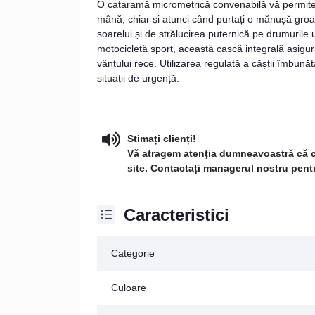
O cataramă micrometrică convenabilă vă permite 
mână, chiar și atunci când purtați o mănușă groas
soarelui și de strălucirea puternică pe drumurile
motocicletă sport, această cască integrală asigură
vântului rece. Utilizarea regulată a căștii îmbunătă
situații de urgență.
Stimați clienți!
Vă atragem atenţia dumneavoastră că con
site. Contactați managerul nostru pentru
Caracteristici
Categorie
Culoare