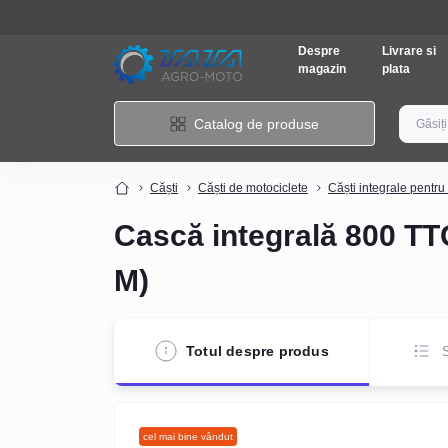
Despre
Livrare si
magazin
plata
Catalog de produse
Căști
Căști de motociclete
Căști integrale pentru
Cască integrală 800 TT
M)
Totul despre produs
S
cel mai bine vândut