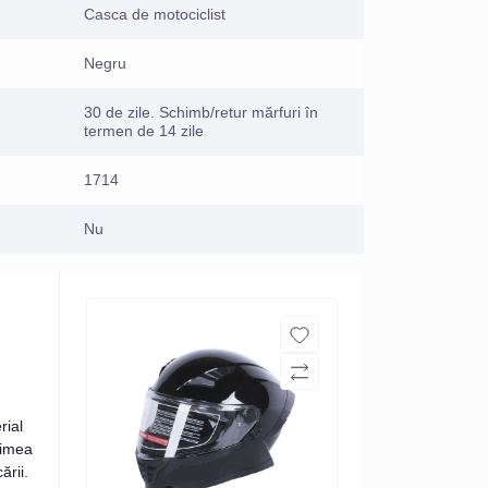
Casca de motociclist
Negru
30 de zile. Schimb/retur mărfuri în
termen de 14 zile
1714
Nu
rial
rimea
ării.