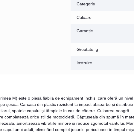
Categorie
Culoare
Garanție
Greutate, g
Instruire
mea M) este o piesă fiabilă de echipament închis, care oferă un nivel
e pe șosea. Carcasa din plastic rezistent la impact absoarbe și distribuie
xilarul, spatele capului și tâmplele în caz de cădere. Culoarea neagră
are completează orice stil de motocicletă. Căptușeala din spumă în mate
umezeala, amortizează vibrațiile minore și reduce zgomotul vântului. Mă
 capul unui adult, eliminând complet jocurile periculoase în timpul mișc