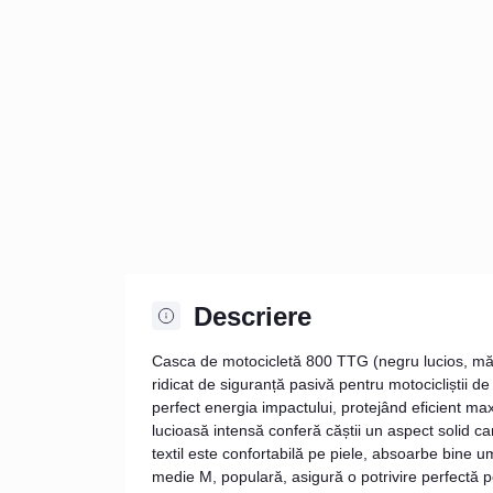
Descriere
Casca de motocicletă 800 TTG (negru lucios, mări
ridicat de siguranță pasivă pentru motocicliștii d
perfect energia impactului, protejând eficient ma
lucioasă intensă conferă căștii un aspect solid c
textil este confortabilă pe piele, absoarbe bine 
medie M, populară, asigură o potrivire perfectă pe