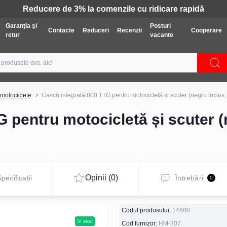
Tehnică: Livrare gratuită
Garanţia şi
Posturi
Contacte
Reduceri
Recenzii
Cooperare
retur
vacante
 motociclete
Cască integrală 800 TTG pentru motocicletă și scuter (negru lucios
G pentru motocicletă și scuter 
Opinii (0)
pecificații
Întrebări
0
Codul produsului:
14608
în stoc
Cod furnizor:
НМ-307