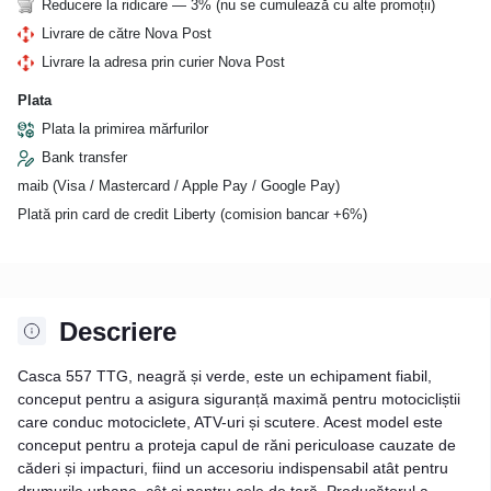
Reducere la ridicare — 3% (nu se cumulează cu alte promoții)
Livrare de către Nova Post
Livrare la adresa prin curier Nova Post
Plata
Plata la primirea mărfurilor
Bank transfer
maib (Visa / Mastercard / Apple Pay / Google Pay)
Plată prin card de credit Liberty (comision bancar +6%)
Descriere
Casca 557 TTG, neagră și verde, este un echipament fiabil,
conceput pentru a asigura siguranță maximă pentru motocicliștii
care conduc motociclete, ATV-uri și scutere. Acest model este
conceput pentru a proteja capul de răni periculoase cauzate de
căderi și impacturi, fiind un accesoriu indispensabil atât pentru
drumurile urbane, cât și pentru cele de țară. Producătorul a