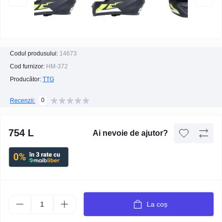
Codul produsului:
14673
Cod furnizor:
НМ-372
Producător:
TTG
0
Recenzii:
754 L
Ai nevoie de ajutor?
La coș