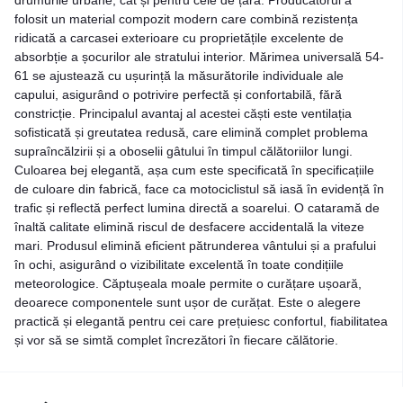
folosit un material compozit modern care combină rezistența
ridicată a carcasei exterioare cu proprietățile excelente de
absorbție a șocurilor ale stratului interior. Mărimea universală 54-
61 se ajustează cu ușurință la măsurătorile individuale ale
capului, asigurând o potrivire perfectă și confortabilă, fără
constricție. Principalul avantaj al acestei căști este ventilația
sofisticată și greutatea redusă, care elimină complet problema
supraîncălzirii și a oboselii gâtului în timpul călătoriilor lungi.
Culoarea bej elegantă, așa cum este specificată în specificațiile
de culoare din fabrică, face ca motociclistul să iasă în evidență în
trafic și reflectă perfect lumina directă a soarelui. O cataramă de
înaltă calitate elimină riscul de desfacere accidentală la viteze
mari. Produsul elimină eficient pătrunderea vântului și a prafului
în ochi, asigurând o vizibilitate excelentă în toate condițiile
meteorologice. Căptușeala moale permite o curățare ușoară,
deoarece componentele sunt ușor de curățat. Este o alegere
practică și elegantă pentru cei care prețuiesc confortul, fiabilitatea
și vor să se simtă complet încrezători în fiecare călătorie.