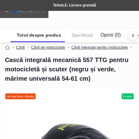
Tehnică: Livrare gratuită
Opinii (0)
Totul despre produs
Specificații
Într
Căști
Căști de motociclete
Căști integrale pentru motociclete
Ca
Cască integrală mecanică 557 TTG pentru
motocicletă și scuter (negru și verde,
mărime universală 54-61 cm)
cel mai bine vândut
în stoc