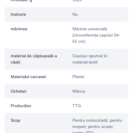
Instruire
Nu
mărimea
Mărime universală
(circumferința capului 54-
61 cm)
material de căptușeală a
Cauciuc spumat în
căștii
material textil
Materialul carcasei
Plastic
Ochelari
Mânca
Producător
TTG
Scop
Pentru motocicletă; pentru
moped; pentru scuter;
pentru ATV