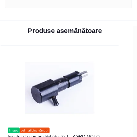
Produse asemănătoare
în stoc
cel mai bine vândut
Injector de combustibil (duză) TT AGRO MOTO