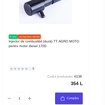
în stoc
cel mai bine vândut
Injector de combustibil (duză) TT AGRO MOTO
pentru motor diesel 170D
0
Codul produsului:
6138
354 L
Cumpăra