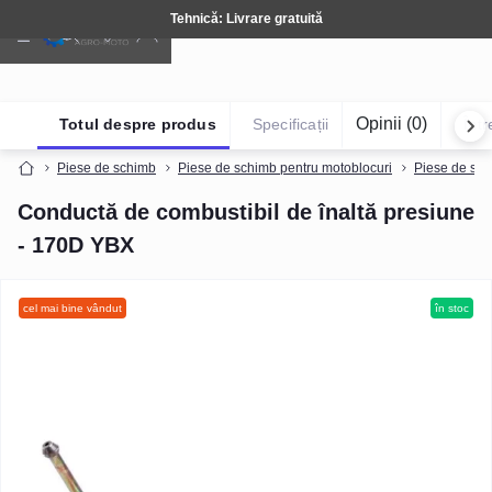
Tehnică: Livrare gratuită
Opinii (0)
Totul despre produs
Specificații
Într
Piese de schimb
Piese de schimb pentru motoblocuri
Piese de sch
Conductă de combustibil de înaltă presiune
- 170D YBX
cel mai bine vândut
în stoc