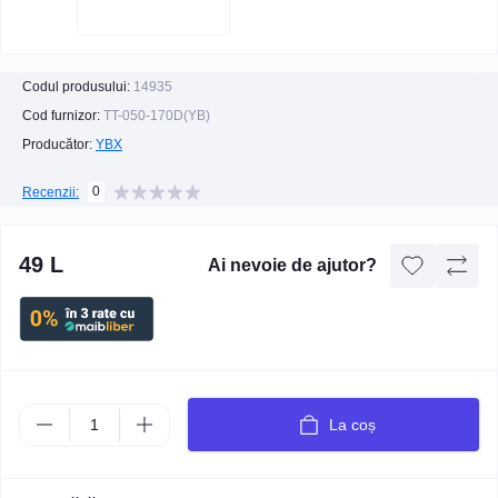
Codul produsului:
14935
Cod furnizor:
TT-050-170D(YB)
Producător:
YBX
0
Recenzii:
49 L
Ai nevoie de ajutor?
La coș