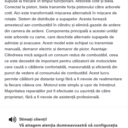
supuse la frecare în timpul funcționării. Arborele cotit și biela.
Conectat la piston, biela transmite forța pistonului către arborele
cotit. Aici este transformată mișcarea alternativă în mișcare de
rotație. Sistem de distribuție a supapelor. Acesta livrează
amestecul aer-combustibil în cilindru și elimină gazele de ardere
din camera de ardere. Componenta principală a acestei unități
este arborele cu came, care deschide alternativ supapele de
admisie și evacuare. Acest model este echipat cu transmisie
manuală, demaror electric și demaror de picior. Avantaje:
Cilindreea mică asigură un consum redus de combustibil, ceea
ce este deosebit de important pentru utilizatorii de motociclete
care caută o călătorie confortabilă, manevrabilă și eficientă din
punct de vedere al consumului de combustibil. Acest lucru
permite călătorii pe distanțe lungi fără a fi nevoie de realimentare
la fiecare câteva ore. Motorul este simplu și ușor de întreținut.
Majoritatea reparațiilor pot fi efectuate cu ușurință de către
proprietari, fără a fi nevoie de asistență profesională.
Stimați clienți!
Vă atragem atenţia dumneavoastră că configurația