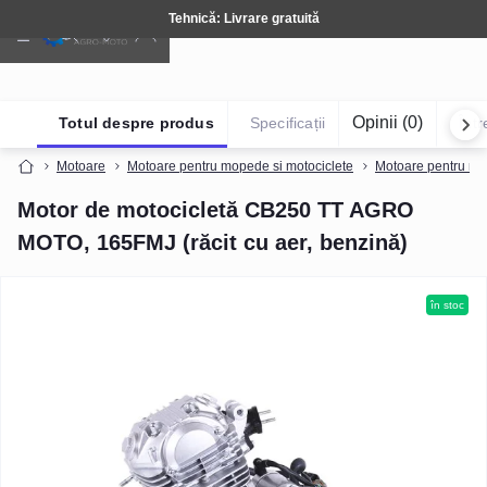
Tehnică: Livrare gratuită
Opinii (0)
Totul despre produs
Specificații
Într
Motoare
Motoare pentru mopede si motociclete
Motoare pentru mot
Motor de motocicletă CB250 TT AGRO
MOTO, 165FMJ (răcit cu aer, benzină)
în stoc