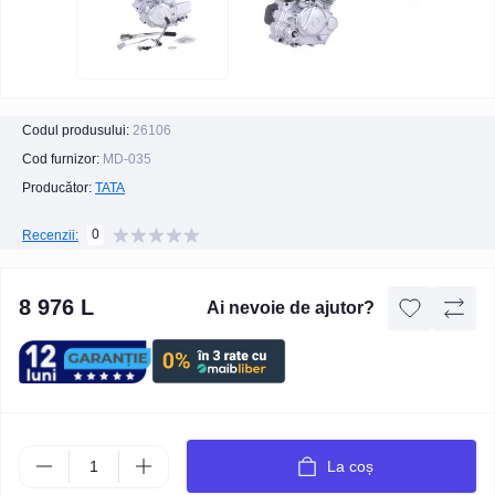
Codul produsului:
26106
Cod furnizor:
MD-035
Producător:
TATA
0
Recenzii:
8 976 L
Ai nevoie de ajutor?
La coș