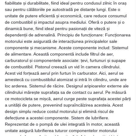
fiabilitate și durabilitate, fiind ideal pentru condusul zilnic în oraș
sau pentru călătoriile pe autostradă pe distanțe lungi. Este o
unitate de putere eficientă și economică, care reduce consumul
de combustibil și impactul asupra mediului. Oferă o putere și o
dinamică bune, fiind ideal pentru pasionații de viteză și
dependenții de adrenalină. Principiu de funcționare: Funcționarea
motorului este asigurată de interacțiunea principalelor sale
componente și mecanisme. Aceste componente includ: Sistemul
de alimentare. Această componentă include filtrul de aer,
carburatorul și componentele asociate: țevi, furtunuri și supape
de combustibil. Pistonul creează un vid în camera cilindrului.
Acest vid forțează aerul prin furtun în carburator. Aici, aerul se
amestecă cu combustibilul atomizat și intră în cilindru, unde are
loc arderea. Sistemul de răcire. Designul aripioarelor externe ale
cilindrului mărește suprafața sa de contact cu aerul. Pe măsură
ce motocicleta se mișcă, aerul curge peste suprafața acestei părți
a unității de putere, prevenind supraîncălzirea acesteia. Acest
design simplu reduce costul motorului și elimină riscul de
defecțiune a acestei componente. Sistem de lubrifiere.
Reprezentat de o pompă de ulei integrată în motor, această
unitate asigură lubrifierea tuturor componentelor motorului