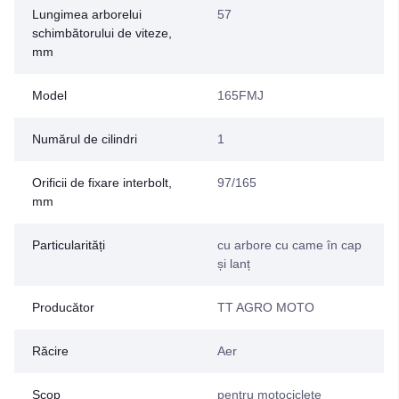
Lungimea arborelui
57
schimbătorului de viteze,
mm
Model
165FMJ
Numărul de cilindri
1
Orificii de fixare interbolt,
97/165
mm
Particularități
cu arbore cu came în cap
și lanț
Producător
TT AGRO MOTO
Răcire
Aer
Scop
pentru motociclete