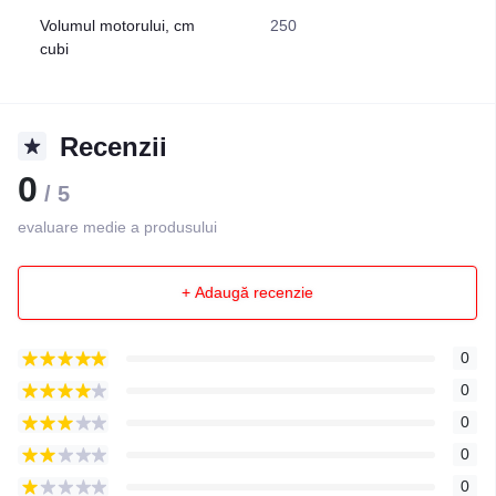
Volumul motorului, cm
250
cubi
Recenzii
0
/ 5
evaluare medie a produsului
+ Adaugă recenzie
0
0
0
0
0