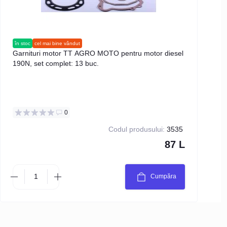
în stoc
cel mai bine vândut
în s
Garnituri motor TT AGRO MOTO pentru motor diesel
Blo
190N, set complet: 13 buc.
19
0
Codul produsului:
3535
87 L
Cumpăra