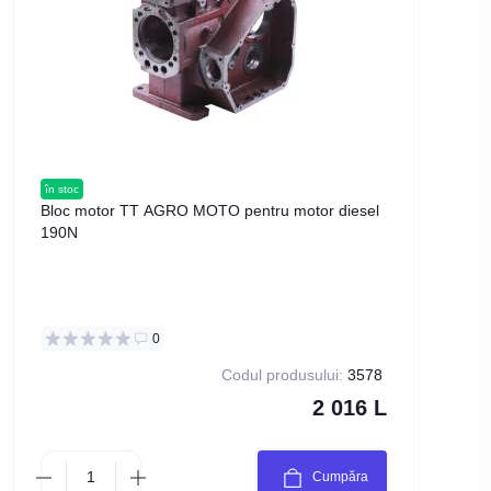
în stoc
în stoc
Bloc motor TT AGRO MOTO pentru motor diesel
Garn
190N
diese
0
Codul produsului:
3578
2 016 L
Cumpăra