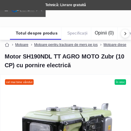
Tehnică: Livrare gratuită
Opinii (0)
Totul despre produs
Specificații
Într
Motoare
Motoare pentru tractoare de mers pe jos
Motoare diesel (r
Motor SH190NDL TT AGRO MOTO Zubr (10
CP) cu pornire electrică
cel mai bine vândut
în stoc