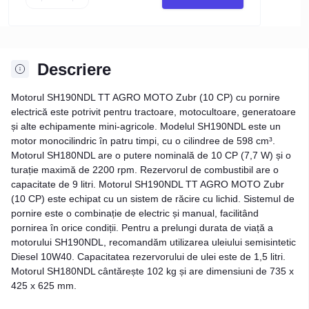
Descriere
Motorul SH190NDL TT AGRO MOTO Zubr (10 CP) cu pornire
electrică este potrivit pentru tractoare, motocultoare, generatoare
și alte echipamente mini-agricole. Modelul SH190NDL este un
motor monocilindric în patru timpi, cu o cilindree de 598 cm³.
Motorul SH180NDL are o putere nominală de 10 CP (7,7 W) și o
turație maximă de 2200 rpm. Rezervorul de combustibil are o
capacitate de 9 litri. Motorul SH190NDL TT AGRO MOTO Zubr
(10 CP) este echipat cu un sistem de răcire cu lichid. Sistemul de
pornire este o combinație de electric și manual, facilitând
pornirea în orice condiții. Pentru a prelungi durata de viață a
motorului SH190NDL, recomandăm utilizarea uleiului semisintetic
Diesel 10W40. Capacitatea rezervorului de ulei este de 1,5 litri.
Motorul SH180NDL cântărește 102 kg și are dimensiuni de 735 x
425 x 625 mm.