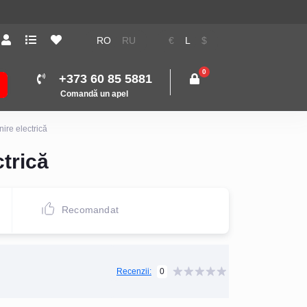
RO
RU
€
L
$
0
+373 60 85 5881
Comandă un apel
re electrică
trică
Recomandat
0
Recenzii: