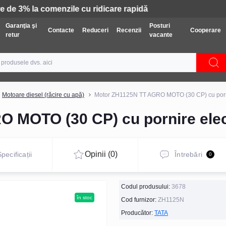
Tehnică: Livrare gratuită
Garanţia şi
Posturi
Contacte
Reduceri
Recenzii
Cooperare
retur
vacante
Motoare diesel (răcire cu apă)
Motor ZH1125N TT AGRO MOTO (30 CP) cu porni
 MOTO (30 CP) cu pornire elec
Opinii (0)
pecificații
Întrebări
0
Codul produsului:
3678
în stoc
Cod furnizor:
ZH1125N
Producător:
TATA