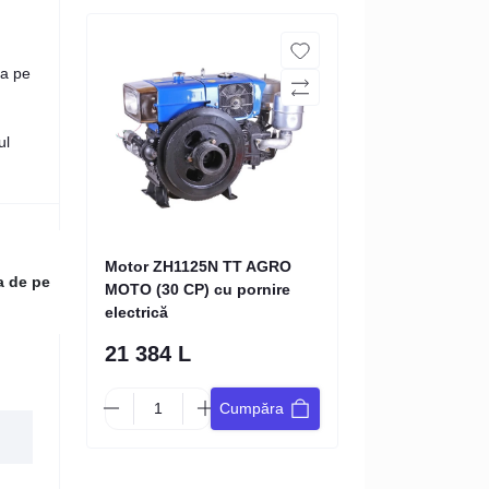
ea pe
ul
Motor ZH1125N TT AGRO
a de pe
MOTO (30 CP) cu pornire
electrică
21 384 L
Cumpăra