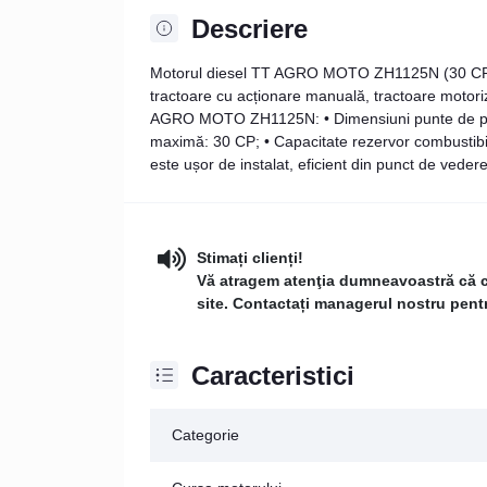
Descriere
Motorul diesel TT AGRO MOTO ZH1125N (30 CP) cu 
tractoare cu acționare manuală, tractoare motoriza
AGRO MOTO ZH1125N: • Dimensiuni punte de pute
maximă: 30 CP; • Capacitate rezervor combustibil: 10
este ușor de instalat, eficient din punct de veder
Stimați clienți!
Vă atragem atenţia dumneavoastră că con
site. Contactați managerul nostru pentru
Caracteristici
Categorie