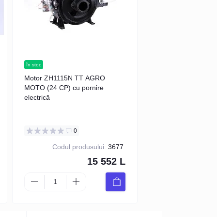
în stoc
în stoc
cel mai bine vându
Motor ZH1115N TT AGRO
Motor ZH1110N TT
MOTO (24 CP) cu pornire
MOTO (21 CP) cu po
electrică
electrică
0
0
Codul produsului:
3677
Codul prod
15 552 L