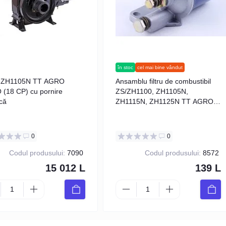
în stoc
cel mai bine vândut
 ZH1105N TT AGRO
Ansamblu filtru de combustibil
(18 CP) cu pornire
ZS/ZH1100, ZH1105N,
ică
ZH1115N, ZH1125N TT AGRO
MOTO
0
0
Codul produsului:
7090
Codul produsului:
8572
15 012 L
139 L