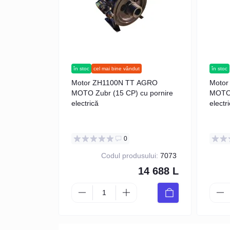
în stoc
cel mai bine vândut
în stoc
Motor ZH1100N TT AGRO
Motor
MOTO Zubr (15 CP) cu pornire
MOTO 
electrică
electr
0
Codul produsului:
7073
14 688 L