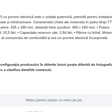
pornire electrică este o unitate puternică, potrivită pentru instalar
te și minitractoare. Caracteristici cheie ale motorului în patru timpi TT
re: 435 x 180 mm, distanță între șuruburi: 400 x 160 mm; • Putere
,5 litri; • Capacitate rezervor ulei: 2,84 litri; • Răcire cu lichid. Motor
e al consumului de combustibil și are un pornire electrică încorporată.
figurația produsului în diferite loturi poate diferită de fotografi
 a clarifica detaliile comenzii.
Motor pentru tractor cu mers pe jos