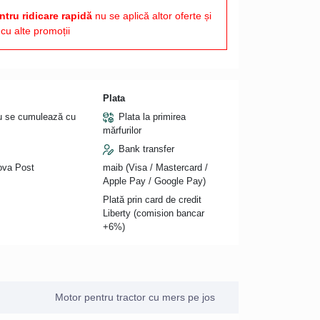
tru ridicare rapidă
nu se aplică altor oferte și
cu alte promoții
Plata
nu se cumulează cu
Plata la primirea
mărfurilor
Bank transfer
Nova Post
maib (Visa / Mastercard /
Apple Pay / Google Pay)
Plată prin card de credit
Liberty (comision bancar
+6%)
Motor pentru tractor cu mers pe jos