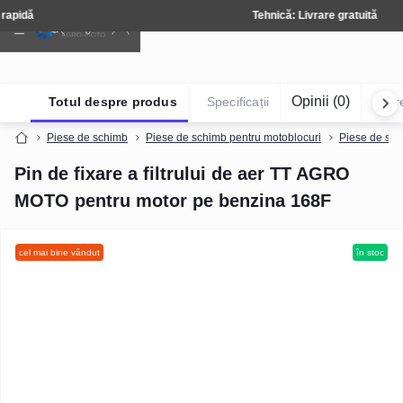
Tehnică: Livrare gratuită
Opinii (0)
Totul despre produs
Specificații
Într
Piese de schimb
Piese de schimb pentru motoblocuri
Piese de sch
Pin de fixare a filtrului de aer TT AGRO
MOTO pentru motor pe benzina 168F
cel mai bine vândut
în stoc