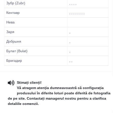
Зубр (Zubr)
, , , ,
Кентавр
, , , , , , , ,
Нева
Заря
,
Добрыня
,
Булат (Bulat)
,
Бригадир
, ,
Stimați clienți!
Vă atragem atenţia dumneavoastră că configurația
produsului în diferite loturi poate diferită de fotografia
de pe site. Contactați managerul nostru pentru a clarifica
detaliile comenzii.