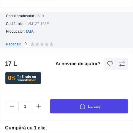
Codul produsului:
3619
Cod furnizor:
VM127-168F
Producător:
TATA
0
Recenzii:
17 L
Ai nevoie de ajutor?
La coș
Cumpără cu 1 clic: