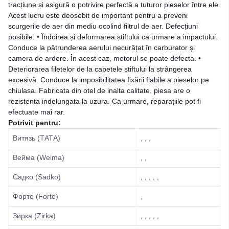
tracțiune și asigură o potrivire perfectă a tuturor pieselor între ele.
Acest lucru este deosebit de important pentru a preveni
scurgerile de aer din mediu ocolind filtrul de aer. Defecțiuni
posibile: • Îndoirea și deformarea știftului ca urmare a impactului.
Conduce la pătrunderea aerului necurățat în carburator și
camera de ardere. În acest caz, motorul se poate defecta. •
Deteriorarea filetelor de la capetele știftului la strângerea
excesivă. Conduce la imposibilitatea fixării fiabile a pieselor pe
chiulasa. Fabricata din otel de inalta calitate, piesa are o
rezistenta indelungata la uzura. Ca urmare, reparațiile pot fi
efectuate mai rar.
Potrivit pentru:
Витязь (ТАТА)
, , ,
Вейма (Weima)
, ,
Садко (Sadko)
, , , , ,
Форте (Forte)
,
Зирка (Zirka)
, , , , ,