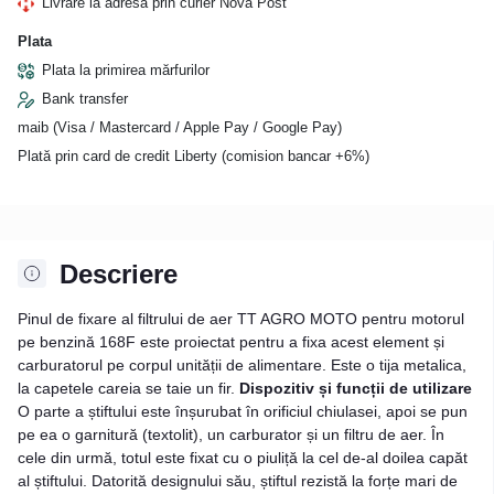
Livrare la adresa prin curier Nova Post
Plata
Plata la primirea mărfurilor
Bank transfer
maib (Visa / Mastercard / Apple Pay / Google Pay)
Plată prin card de credit Liberty (comision bancar +6%)
Descriere
Pinul de fixare al filtrului de aer TT AGRO MOTO pentru motorul
pe benzină 168F este proiectat pentru a fixa acest element și
carburatorul pe corpul unității de alimentare. Este o tija metalica,
la capetele careia se taie un fir.
Dispozitiv și funcții de utilizare
O parte a știftului este înșurubat în orificiul chiulasei, apoi se pun
pe ea o garnitură (textolit), un carburator și un filtru de aer. În
cele din urmă, totul este fixat cu o piuliță la cel de-al doilea capăt
al știftului. Datorită designului său, știftul rezistă la forțe mari de