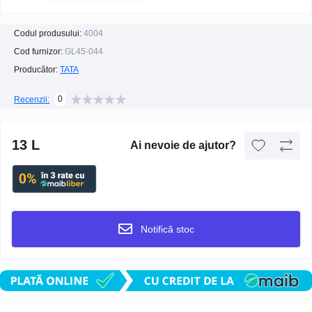
Codul produsului:
4004
Cod furnizor:
GL45-044
Producător:
TATA
0
Recenzii:
13 L
Ai nevoie de ajutor?
Notifică stoc