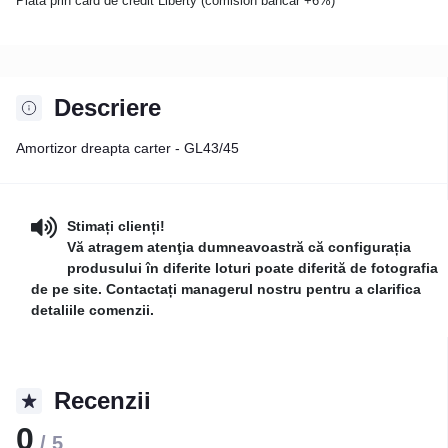
Plată prin card de credit Liberty (comision bancar +6%)
Descriere
Amortizor dreapta carter - GL43/45
Stimați clienți!
Vă atragem atenţia dumneavoastră că configurația
produsului în diferite loturi poate diferită de fotografia
de pe site. Contactați managerul nostru pentru a clarifica
detaliile comenzii.
Recenzii
0
/ 5