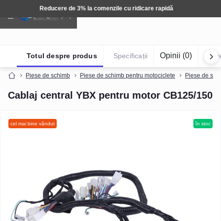
Tehnică: Livrare gratuită
Opinii (0)
Totul despre produs
Specificații
Într
Piese de schimb
Piese de schimb pentru motociclete
Piese de sch
Cablaj central YBX pentru motor CB125/150
cel mai bine vândut
în stoc