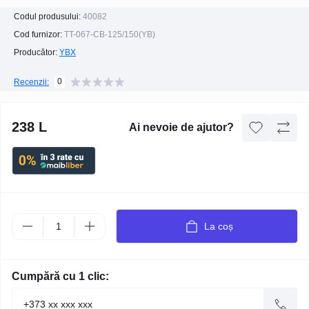
Codul produsului:
40082
Cod furnizor:
TT-067-СВ-125/150(YB)
Producător:
YBX
0
Recenzii:
238 L
Ai nevoie de ajutor?
La coș
Cumpără cu 1 clic: