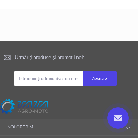
Urmăriți produse și promoții noi:
Abonare
Site-ul este deținut și administrat
NOI OFERIM
ТАТА AGRO-MOTO S.R.L
Adresa fizica