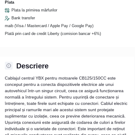
Plata
Plata la primirea mărfurilor
Bank transfer
maib (Visa / Mastercard / Apple Pay / Google Pay)
Plată prin card de credit Liberty (comision bancar +6%)
Descriere
Cablajul central YBX pentru motoarele CB125/150CC este
conceput pentru a conecta dispozitivele electrice ale unui
autovehicul într-un singur circuit, ceea ce asigură funcționarea
normală a întregului sistem. Pentru ușurință de conectare și
întreținere, toate firele sunt echipate cu conectori. Cablul electric
principal și ramurile mari ale acestui sistem sunt protejate
suplimentar cu izolație, ceea ce previne deteriorarea mecanică.
Ușurința conexiunii este asigurată de codarea de culori a firelor
individuale și o varietate de conectori. Este important de reținut
că miezurile conductoare sunt realizate din cupru, ceea ce ajută