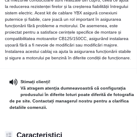
la reducerea rezistenței firelor și la creșterea fiabilității întregului
sistem electric. Acest kit de cablare YBX asigură conexiuni
puternice și fiabile, care joacă un rol important în asigurarea
funcționării fără probleme a motorului. De asemenea, este
proiectat pentru a satisface cerințele specifice de montare și
compatibilitatea motoarelor CB125/150CC, asigurând instalarea
ușoară fără a fi nevoie de modificări sau modificări majore.
Instalarea acestui cablaj va ajuta la asigurarea funcționării stabile
și sigure a motorului pe benzină în diferite condiții de funcționare.
Stimați clienți!
Vă atragem atenţia dumneavoastră că configurația
produsului în diferite loturi poate diferită de fotografia
de pe site. Contactați managerul nostru pentru a clarifica
detaliile comenzii.
Caracteristici