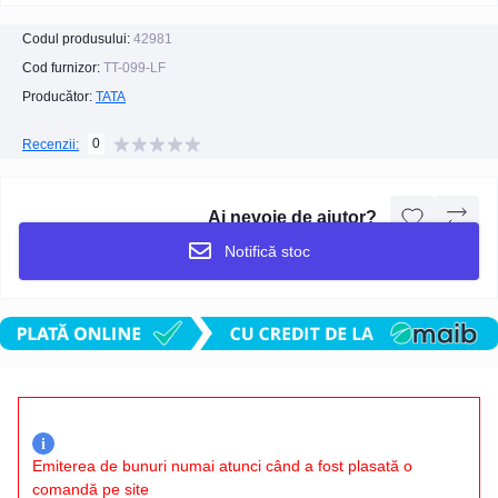
Codul produsului:
42981
Cod furnizor:
TT-099-LF
Producător:
TATA
0
Recenzii:
Ai nevoie de ajutor?
Notifică stoc
i
Emiterea de bunuri numai atunci când a fost plasată o
comandă pe site