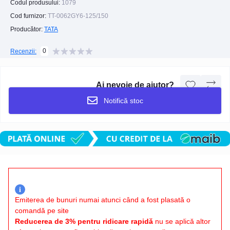
Codul produsului:
1079
Cod furnizor:
TT-0062GY6-125/150
Producător:
TATA
0
Recenzii:
Ai nevoie de ajutor?
Notifică stoc
i
Emiterea de bunuri numai atunci când a fost plasată o
comandă pe site
Reducerea de 3% pentru ridicare rapidă
nu se aplică altor