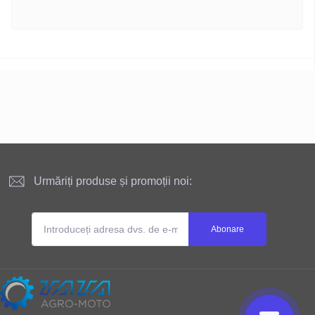
Urmăriți produse și promoții noi:
Abonare