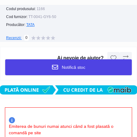
Codul produsului:
1166
Cod furnizor:
TT-0041-GY6-50
Producător:
TATA
0
Recenzii:
Ai nevoie de ajutor?
Notifică stoc
i
Emiterea de bunuri numai atunci când a fost plasată o
comandă pe site