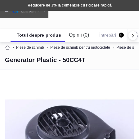
re de 3% la comenzile cu ridicare rapidă
Opinii (0)
Totul despre produs
Întrebări
0
Piese de schimb
Piese de schimb pentru motociclete
Piese de sch
Generator Plastic - 50CC4T