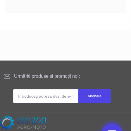
Urmăriți produse și promoții noi:
Abonare