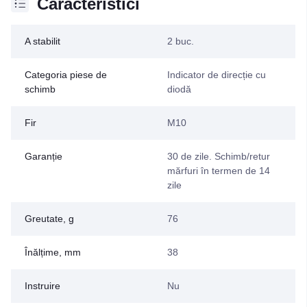
Caracteristici
A stabilit
2 buc.
Categoria piese de
Indicator de direcție cu
schimb
diodă
Fir
M10
Garanție
30 de zile. Schimb/retur
mărfuri în termen de 14
zile
Greutate, g
76
Înălțime, mm
38
Instruire
Nu