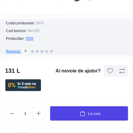
Codul produsului:
2870
Cod furnizor:
AM-087
Producător:
TATA
0
Recenzii:
131 L
Ai nevoie de ajutor?
La coș