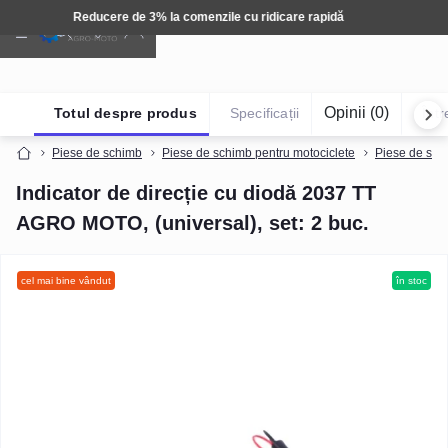
Tehnică: Livrare gratuită
Opinii (0)
Totul despre produs
Specificații
Într
Piese de schimb
Piese de schimb pentru motociclete
Piese de sch
Indicator de direcție cu diodă 2037 TT
AGRO MOTO, (universal), set: 2 buc.
cel mai bine vândut
în stoc