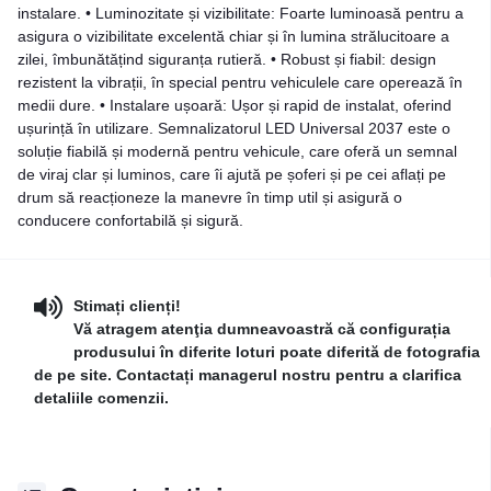
instalare. • Luminozitate și vizibilitate: Foarte luminoasă pentru a
asigura o vizibilitate excelentă chiar și în lumina strălucitoare a
zilei, îmbunătățind siguranța rutieră. • Robust și fiabil: design
rezistent la vibrații, în special pentru vehiculele care operează în
medii dure. • Instalare ușoară: Ușor și rapid de instalat, oferind
ușurință în utilizare. Semnalizatorul LED Universal 2037 este o
soluție fiabilă și modernă pentru vehicule, care oferă un semnal
de viraj clar și luminos, care îi ajută pe șoferi și pe cei aflați pe
drum să reacționeze la manevre în timp util și asigură o
conducere confortabilă și sigură.
Stimați clienți!
Vă atragem atenţia dumneavoastră că configurația
produsului în diferite loturi poate diferită de fotografia
de pe site. Contactați managerul nostru pentru a clarifica
detaliile comenzii.