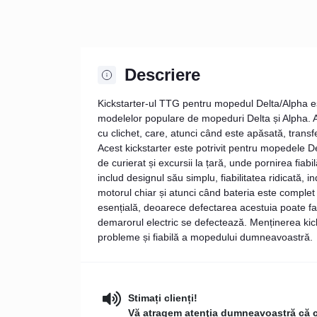
Descriere
Kickstarter-ul TTG pentru mopedul Delta/Alpha e
modelelor populare de mopeduri Delta și Alpha. A
cu clichet, care, atunci când este apăsată, transfe
Acest kickstarter este potrivit pentru mopedele Del
de curierat și excursii la țară, unde pornirea fiabil
includ designul său simplu, fiabilitatea ridicată,
motorul chiar și atunci când bateria este complet 
esențială, deoarece defectarea acestuia poate fa
demarorul electric se defectează. Menținerea kick
probleme și fiabilă a mopedului dumneavoastră.
Stimați clienți!
Vă atragem atenţia dumneavoastră că con