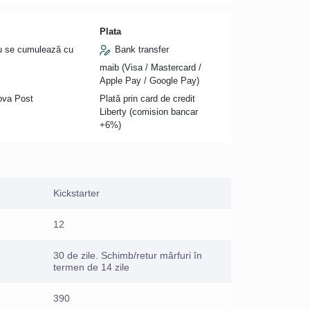
Plata
nu se cumulează cu
Bank transfer
maib (Visa / Mastercard /
Apple Pay / Google Pay)
Nova Post
Plată prin card de credit
Liberty (comision bancar
+6%)
Kickstarter
12
30 de zile. Schimb/retur mărfuri în
termen de 14 zile
390