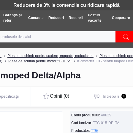
Tehnică: Livrare gratuită
Garanţia şi
Posturi
Contacte
Reduceri
Recenzii
Cooperare
retur
vacante
e
Piese de schimb pentru scutere, mopede, motociclete
Piese de schimb pen
a)
Piese de schimb pentru motor 50/70SS
Kickstarter TTG pentru moped Del
 moped Delta/Alpha
Opinii (0)
pecificații
Întrebări
0
Codul produsului:
40629
Cod furnizor:
TTG-015-DELTA
Producător:
TTG