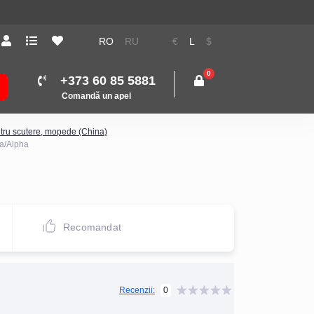
RO
RU
€
L
$
0
+373 60 85 5881
Comandă un apel
tru scutere, mopede (China)
ta/Alpha
Recomandat
0
Recenzii: