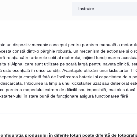
Instruire
ste un dispozitiv mecanic conceput pentru pornirea manuală a motorul
cesta constă dintr-o pârghie robustă, un mecanism de acționare și o r
ră rotația către arborele cotit al motorului, inițiind funcționarea acestui
ta și Alpha, care sunt utilizate pe scară largă pentru naveta zilnică, ser
ă este esențială în orice condiții. Avantajele utilizării unui kickstarter T
 independența completă față de încărcarea bateriei și capacitatea de a po
descărcată. Înlocuirea la timp a unui kickstarter uzat sau deteriorat est
ce pornirea mopedului extrem de dificilă sau imposibilă, mai ales dacă
starter-ului în stare bună de funcționare asigură funcționarea fără
figurația produsului în diferite loturi poate diferită de fotografi