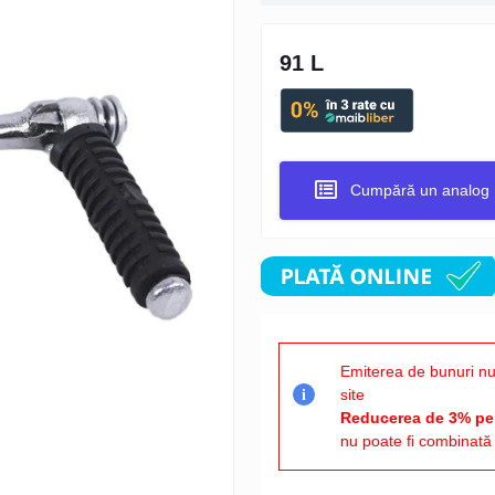
91 L
Cumpără un analog
Emiterea de bunuri nu
site
i
Reducerea de 3% pen
nu poate fi combinată 