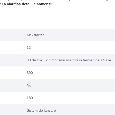
 a clarifica detaliile comenzii.
Kickstarter
12
30 de zile. Schimb/retur mărfuri în termen de 14 zile
390
Nu
180
Sistem de lansare