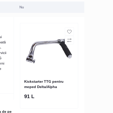
Nu
ui
oată
a.
vicii
TG
rni
e
Kickstarter TTG pentru
moped Delta/Alpha
91 L
a de pe