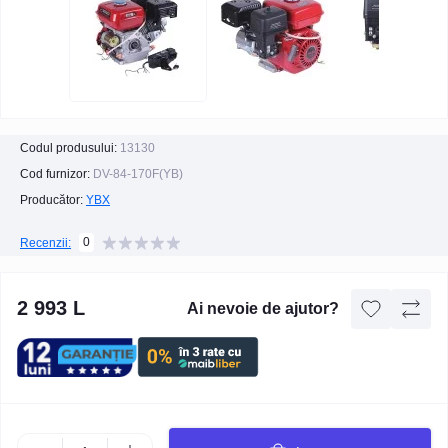
Codul produsului:
13130
Cod furnizor:
DV-84-170F(YB)
Producător:
YBX
0
Recenzii:
2 993 L
Ai nevoie de ajutor?