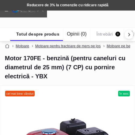
Reducere de 3% la comenzile cu ridicare rapidă
Opinii (0)
Totul despre produs
Întrebări
0
Motoare
Motoare pentru tractoare de mers pe jos
Motoare pe benzin
Motor 170FE - benzină (pentru caneluri cu
diametrul de 25 mm) (7 CP) cu pornire
electrică - YBX
cel mai bine vândut
în stoc