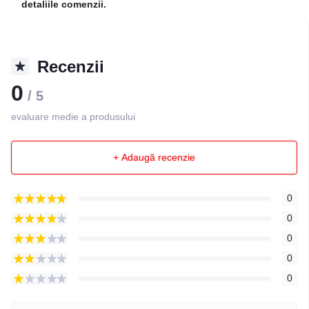
detaliile comenzii.
Recenzii
0
/ 5
evaluare medie a produsului
+ Adaugă recenzie
0
0
0
0
0