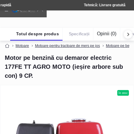
Tehnică: Livrare gratuită
Opinii (0)
Totul despre produs
Specificații
Într
Motoare
Motoare pentru tractoare de mers pe jos
Motoare pe benzin
Motor pe benzină cu demaror electric
177FE TT AGRO MOTO (ieșire arbore sub
con) 9 CP.
în stoc