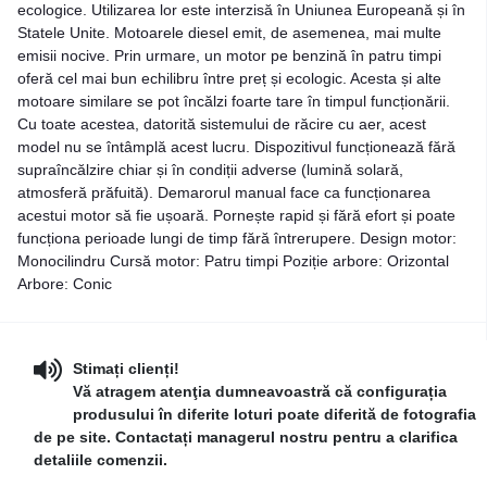
ecologice. Utilizarea lor este interzisă în Uniunea Europeană și în
Statele Unite. Motoarele diesel emit, de asemenea, mai multe
emisii nocive. Prin urmare, un motor pe benzină în patru timpi
oferă cel mai bun echilibru între preț și ecologic. Acesta și alte
motoare similare se pot încălzi foarte tare în timpul funcționării.
Cu toate acestea, datorită sistemului de răcire cu aer, acest
model nu se întâmplă acest lucru. Dispozitivul funcționează fără
supraîncălzire chiar și în condiții adverse (lumină solară,
atmosferă prăfuită). Demarorul manual face ca funcționarea
acestui motor să fie ușoară. Pornește rapid și fără efort și poate
funcționa perioade lungi de timp fără întrerupere. Design motor:
Monocilindru Cursă motor: Patru timpi Poziție arbore: Orizontal
Arbore: Conic
Stimați clienți!
Vă atragem atenţia dumneavoastră că configurația
produsului în diferite loturi poate diferită de fotografia
de pe site. Contactați managerul nostru pentru a clarifica
detaliile comenzii.