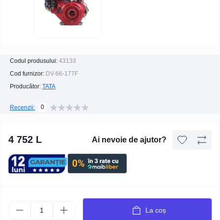
Codul produsului:
43133
Cod furnizor:
DV-66-177F
Producător:
TATA
0
Recenzii:
4 752 L
Ai nevoie de ajutor?
La coș