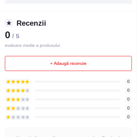
Recenzii
0
/ 5
evaluare medie a produsului
+ Adaugă recenzie
0
0
0
0
0