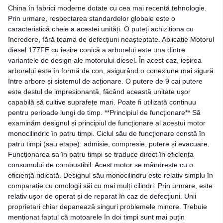
China în fabrici moderne dotate cu cea mai recentă tehnologie.
Prin urmare, respectarea standardelor globale este o
caracteristică cheie a acestei unități. O puteți achiziționa cu
încredere, fără teama de defecțiuni neașteptate. Aplicație Motorul
diesel 177FE cu ieșire conică a arborelui este una dintre
variantele de design ale motorului diesel. În acest caz, ieșirea
arborelui este în formă de con, asigurând o conexiune mai sigură
între arbore și sistemul de acționare. O putere de 9 cai putere
este destul de impresionantă, făcând această unitate ușor
capabilă să cultive suprafețe mari. Poate fi utilizată continuu
pentru perioade lungi de timp. **Principiul de funcționare** Să
examinăm designul și principiul de funcționare al acestui motor
monocilindric în patru timpi. Ciclul său de funcționare constă în
patru timpi (sau etape): admisie, compresie, putere și evacuare.
Funcționarea sa în patru timpi se traduce direct în eficiența
consumului de combustibil. Acest motor se mândrește cu o
eficiență ridicată. Designul său monocilindru este relativ simplu în
comparație cu omologii săi cu mai mulți cilindri. Prin urmare, este
relativ ușor de operat și de reparat în caz de defecțiuni. Unii
proprietari chiar depanează singuri problemele minore. Trebuie
menționat faptul că motoarele în doi timpi sunt mai puțin