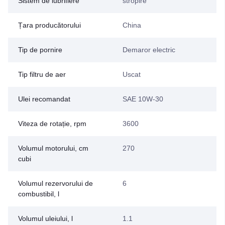
Sistem de lubrifiere
stropire
Țara producătorului
China
Tip de pornire
Demaror electric
Tip filtru de aer
Uscat
Ulei recomandat
SAE 10W-30
Viteza de rotație, rpm
3600
Volumul motorului, cm
270
cubi
Volumul rezervorului de
6
combustibil, l
Volumul uleiului, l
1.1