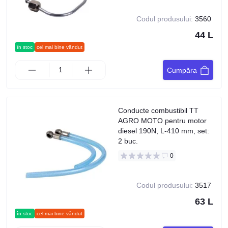
Codul produsului:
3560
44 L
în stoc
cel mai bine vândut
Cumpăra
Conducte combustibil TT
AGRO MOTO pentru motor
diesel 190N, L-410 mm, set:
2 buc.
0
Codul produsului:
3517
63 L
în stoc
cel mai bine vândut