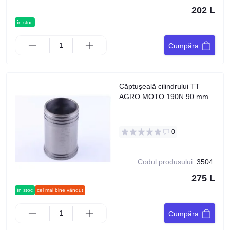
202 L
în stoc
Cumpăra
Căptușeală cilindrului TT
AGRO MOTO 190N 90 mm
0
Codul produsului:
3504
275 L
în stoc
cel mai bine vândut
Cumpăra