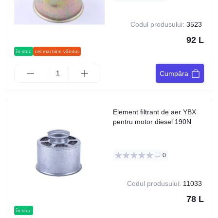
Codul produsului:
3523
92 L
în stoc
cel mai bine vândut
Cumpăra
Element filtrant de aer YBX
pentru motor diesel 190N
0
Codul produsului:
11033
78 L
în stoc