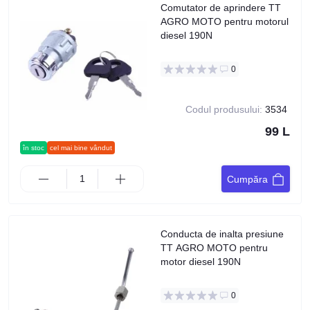
Comutator de aprindere TT
AGRO MOTO pentru motorul
diesel 190N
0
Codul produsului:
3534
99 L
în stoc
cel mai bine vândut
Cumpăra
Conducta de inalta presiune
TT AGRO MOTO pentru
motor diesel 190N
0