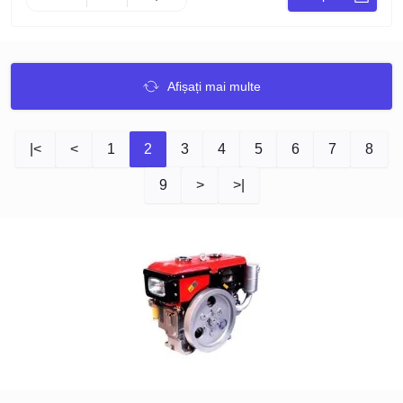
Afișați mai multe
|<
<
1
2
3
4
5
6
7
8
9
>
>|