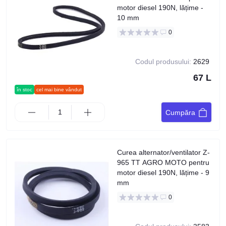
motor diesel 190N, lățime -
10 mm
0
Codul produsului:
2629
67 L
în stoc
cel mai bine vândut
Cumpăra
Curea alternator/ventilator Z-
965 TT AGRO MOTO pentru
motor diesel 190N, lățime - 9
mm
0