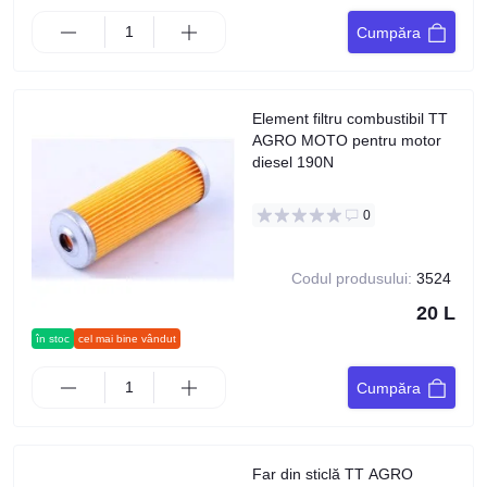
Cumpăra
Element filtru combustibil TT
AGRO MOTO pentru motor
diesel 190N
0
Codul produsului:
3524
20 L
în stoc
cel mai bine vândut
Cumpăra
Far din sticlă TT AGRO