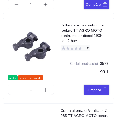
Cumpăra
Culbutoare cu șuruburi de
reglare TT AGRO MOTO
pentru motor diesel 190N,
set: 2 buc.
0
Codul produsului:
3579
93 L
în stoc
cel mai bine vândut
Cumpăra
Curea alternator/ventilator Z-
965 TT AGRO MOTO pentru