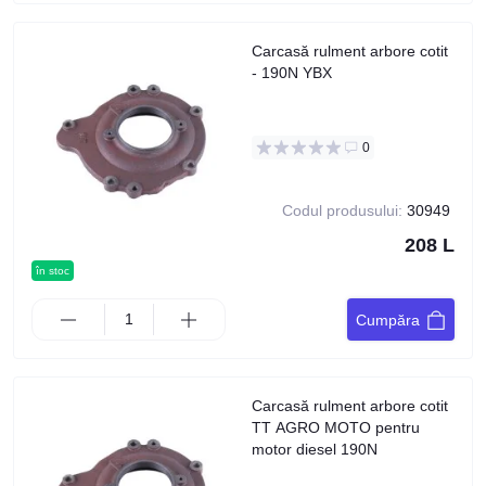
Carcasă rulment arbore cotit
- 190N YBX
0
Codul produsului:
30949
208 L
în stoc
Cumpăra
Carcasă rulment arbore cotit
TT AGRO MOTO pentru
motor diesel 190N