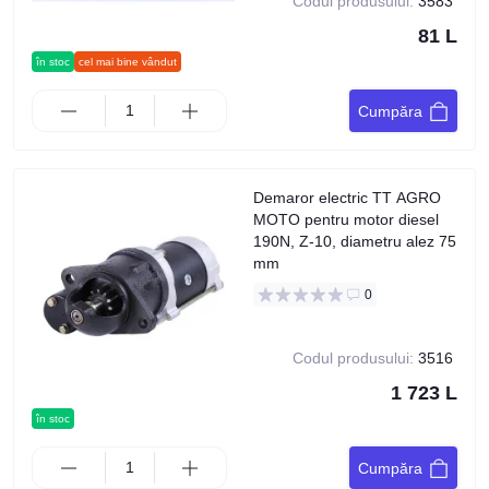
Codul produsului:
3583
81 L
în stoc
cel mai bine vândut
Cumpăra
Demaror electric TT AGRO
MOTO pentru motor diesel
190N, Z-10, diametru alez 75
mm
0
Codul produsului:
3516
1 723 L
în stoc
Cumpăra