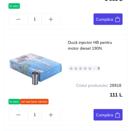
în stoc
Cumpăra
Duză injector HB pentru
motor diesel 190N
0
Codul produsului:
28918
111 L
în stoc
cel mai bine vândut
Cumpăra