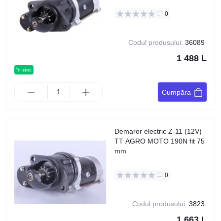
0
Codul produsului:
36089
1 488 L
în stoc
Cumpăra
Demaror electric Z-11 (12V)
TT AGRO MOTO 190N fit 75
mm
0
Codul produsului:
3823
1 663 L