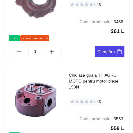
0
Codul produsului:
3486
261 L
în stoc
cel mai bine vândut
Cumpăra
Chiulasă goală TT AGRO
MOTO pentru motor diesel
190N
0
Codul produsului:
3533
558 L