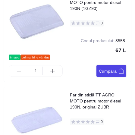
MOTO pentru motor diesel
190N (1GZ90)
0
Codul produsului:
3558
67 L
în stoc
cel mai bine vândut
Cumpăra
Far din sticlă TT AGRO
MOTO pentru motor diesel
190N, original ZUBR
0