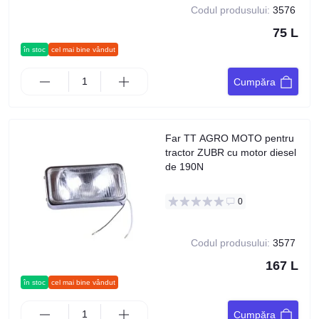
Codul produsului:
3576
75 L
în stoc
cel mai bine vândut
Cumpăra
Far TT AGRO MOTO pentru
tractor ZUBR cu motor diesel
de 190N
0
Codul produsului:
3577
167 L
în stoc
cel mai bine vândut
Cumpăra