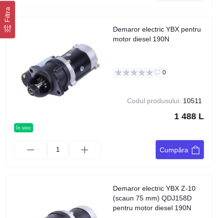
Filtra
Demaror electric YBX pentru
motor diesel 190N
0
Codul produsului:
10511
1 488 L
în stoc
Cumpăra
Demaror electric YBX Z-10
(scaun 75 mm) QDJ158D
pentru motor diesel 190N