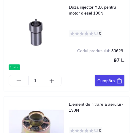
Duză injector YBX pentru
motor diesel 190N
0
Codul produsului:
30629
97 L
în stoc
Cumpăra
Element de filtrare a aerului -
190N
0