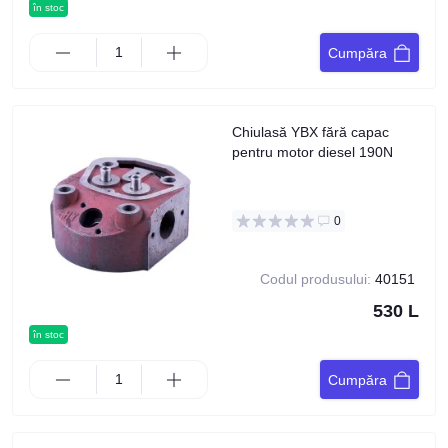
în stoc
Cumpăra
Chiulasă YBX fără capac
pentru motor diesel 190N
0
Codul produsului:
40151
530 L
în stoc
Cumpăra