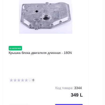
в наличии
в нал
Крышка блока двигателя длинная - 180N
Прок
на д
к-т: 1
0
Код товара:
3344
349 L