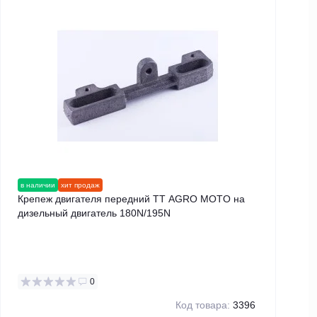
в наличии
хит продаж
в н
Крепеж двигателя передний TT AGRO MOTO на
Ги
дизельный двигатель 180N/195N
0
Код товара:
3396