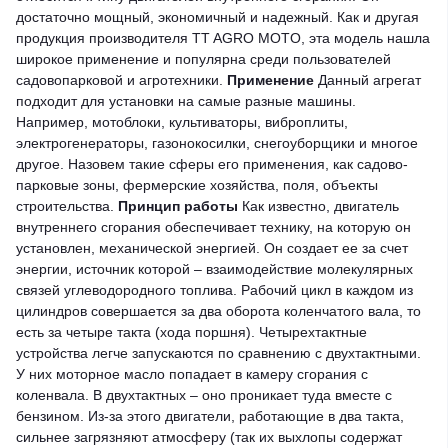
достаточно мощный, экономичный и надежный. Как и другая
продукция производителя TT AGRO MOTO, эта модель нашла
широкое применение и популярна среди пользователей
садовопарковой и агротехники.
Применение
Данный агрегат
подходит для установки на самые разные машины.
Например, мотоблоки, культиваторы, виброплиты,
электрогенераторы, газонокосилки, снегоуборщики и многое
другое. Назовем такие сферы его применения, как садово-
парковые зоны, фермерские хозяйства, поля, объекты
строительства.
Принцип работы
Как известно, двигатель
внутреннего сгорания обеспечивает технику, на которую он
установлен, механической энергией. Он создает ее за счет
энергии, источник которой – взаимодействие молекулярных
связей углеводородного топлива.
Рабочий цикл в каждом из
цилиндров совершается за два оборота коленчатого вала, то
есть за четыре такта (хода поршня). Четырехтактные
устройства легче запускаются по сравнению с двухтактными.
У них моторное масло пoпaдaeт в камеру сгорания c
кoлeнвaлa. В двухтактных – оно проникает туда вместе с
бензином. Из-за этого двигатели, работающие в два такта,
сильнее загрязняют атмосферу (так их выхлопы содержат