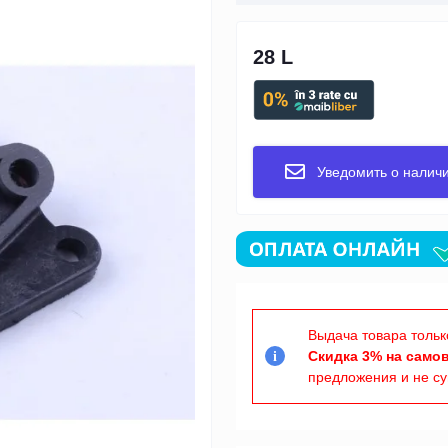
28 L
Уведомить о налич
Выдача товара тольк
Скидка 3% на само
i
предложения и не с