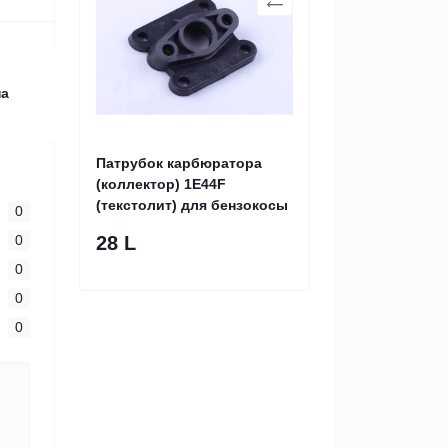
на
Патрубок карбюратора
(коллектор) 1E44F
(текстолит) для бензокосы
0
0
28 L
0
0
0