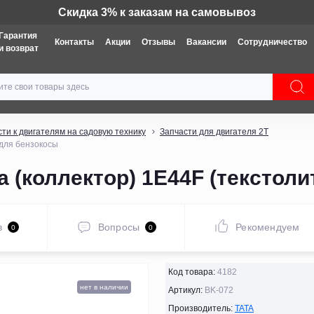
Техника: Бесплатная доставка
Гарантия
Контакты
Акции
Отзывы
Вакансии
Сотрудничество
и возврат
ти к двигателям на садовую технику
Запчасти для двигателя 2Т
 для бензокосы
 (коллектор) 1E44F (текстоли
в
Вопросы
Рекомендуем
0
0
Код товара:
4182
нет в наличии
Артикул:
BK-072
Производитель:
TATA