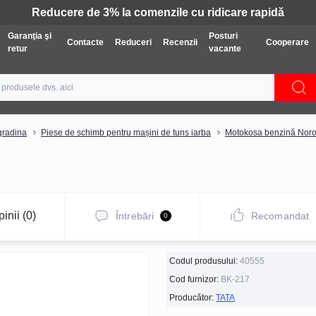
Garanţia şi
Posturi
Contacte
Reduceri
Recenzii
Cooperare
retur
vacante
gradina
Piese de schimb pentru mașini de tuns iarba
Motokosa benzină Nor
inii (0)
Întrebări
Recomandat
0
Codul produsului:
40555
Cod furnizor:
BK-217
Producător:
TATA