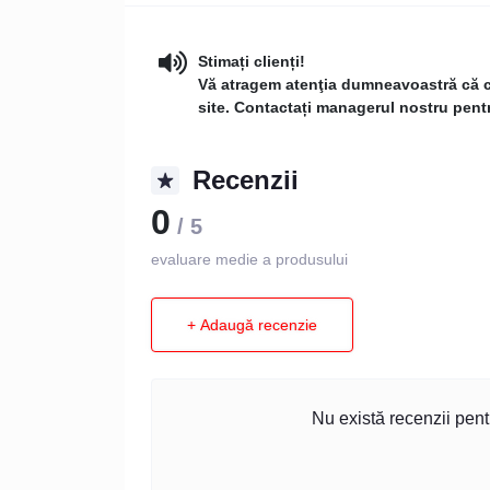
Stimați clienți!
Vă atragem atenţia dumneavoastră că con
site. Contactați managerul nostru pentru
Recenzii
0
/ 5
evaluare medie a produsului
+ Adaugă recenzie
Nu există recenzii pentr