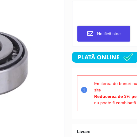
Notifică stoc
Emiterea de bunuri nu
site
i
Reducerea de 3% pen
nu poate fi combinată 
Livrare