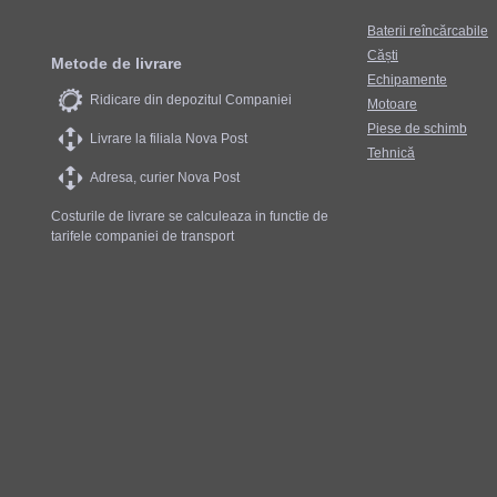
Baterii reîncărcabile
Căști
Metode de livrare
Echipamente
Ridicare din depozitul Companiei
Motoare
Piese de schimb
Livrare la filiala Nova Post
Tehnică
Adresa, curier Nova Post
Costurile de livrare se calculeaza in functie de
tarifele companiei de transport