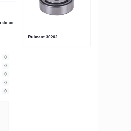
a de pe
Rulment 30202
0
0
0
0
0