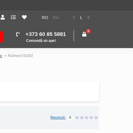
Tehnică: Livrare gratuită
RO
RU
€
L
$
0
+373 60 85 5881
Comandă un apel
oc
Rulment 30202
0
Recenzii: