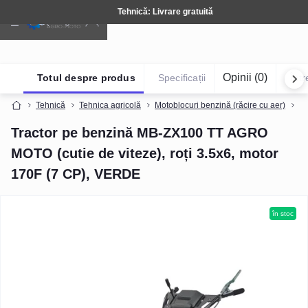
Tehnică: Livrare gratuită
Opinii (0)
Totul despre produs
Specificații
Într
Tehnică
Tehnica agricolă
Motoblocuri benzină (răcire cu aer)
Tr
Tractor pe benzină MB-ZX100 TT AGRO
MOTO (cutie de viteze), roți 3.5x6, motor
170F (7 CP), VERDE
în stoc