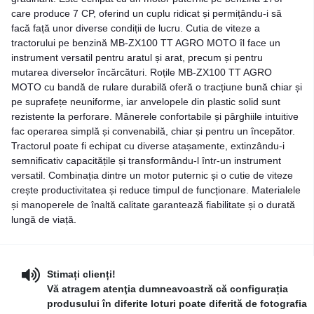
care produce 7 CP, oferind un cuplu ridicat și permițându-i să
facă față unor diverse condiții de lucru. Cutia de viteze a
tractorului pe benzină MB-ZX100 TT AGRO MOTO îl face un
instrument versatil pentru aratul și arat, precum și pentru
mutarea diverselor încărcături. Roțile MB-ZX100 TT AGRO
MOTO cu bandă de rulare durabilă oferă o tracțiune bună chiar și
pe suprafețe neuniforme, iar anvelopele din plastic solid sunt
rezistente la perforare. Mânerele confortabile și pârghiile intuitive
fac operarea simplă și convenabilă, chiar și pentru un începător.
Tractorul poate fi echipat cu diverse atașamente, extinzându-i
semnificativ capacitățile și transformându-l într-un instrument
versatil. Combinația dintre un motor puternic și o cutie de viteze
crește productivitatea și reduce timpul de funcționare. Materialele
și manoperele de înaltă calitate garantează fiabilitate și o durată
lungă de viață.
Stimați clienți!
Vă atragem atenţia dumneavoastră că configurația
produsului în diferite loturi poate diferită de fotografia