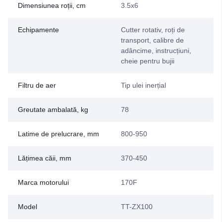
Dimensiunea roții, cm
3.5х6
Echipamente
Cutter rotativ, roți de
transport, calibre de
adâncime, instrucțiuni,
cheie pentru bujii
Filtru de aer
Tip ulei inerțial
Greutate ambalată, kg
78
Latime de prelucrare, mm
800-950
Lățimea căii, mm
370-450
Marca motorului
170F
Model
TT-ZX100