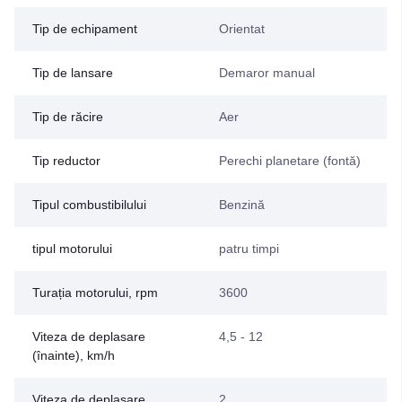
Tip de echipament
Orientat
Tip de lansare
Demaror manual
Tip de răcire
Aer
Tip reductor
Perechi planetare (fontă)
Tipul combustibilului
Benzină
tipul motorului
patru timpi
Turația motorului, rpm
3600
Viteza de deplasare
4,5 - 12
(înainte), km/h
Viteza de deplasare
2