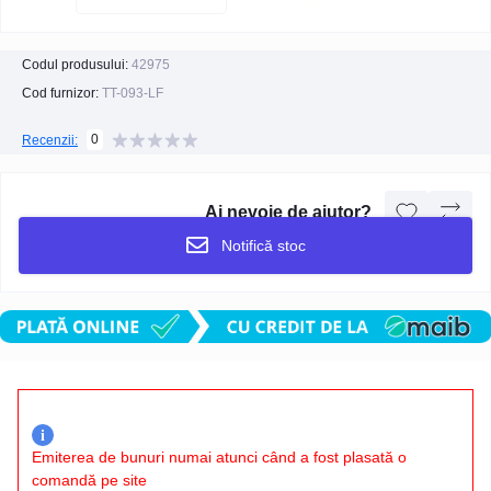
Codul produsului:
42975
Cod furnizor:
TT-093-LF
0
Recenzii:
Ai nevoie de ajutor?
Notifică stoc
i
Emiterea de bunuri numai atunci când a fost plasată o
comandă pe site