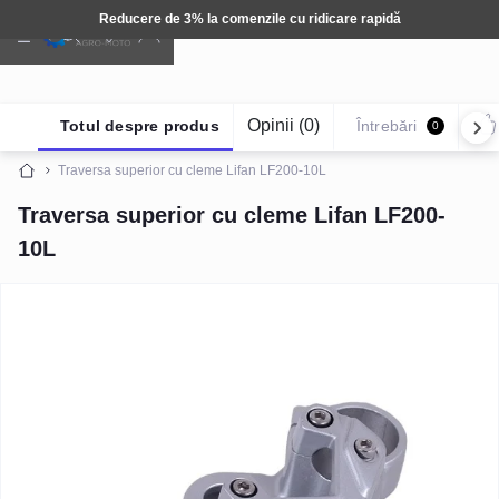
comenzile cu ridicare rapidă
Tehnică
Opinii (0)
Totul despre produs
Întrebări
0
Traversa superior cu cleme Lifan LF200-10L
Traversa superior cu cleme Lifan LF200-
10L