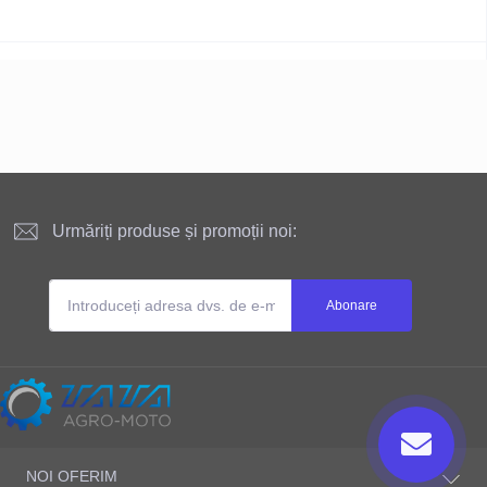
Urmăriți produse și promoții noi:
Abonare
Site-ul este deținut și administrat
NOI OFERIM
ТАТА AGRO-MOTO S.R.L