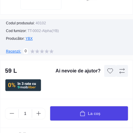
Codul produsului:
40102
Cod furnizor:
TT-0002-Alpha(YB)
Producător:
YBX
0
Recenzii:
59 L
Ai nevoie de ajutor?
La coș