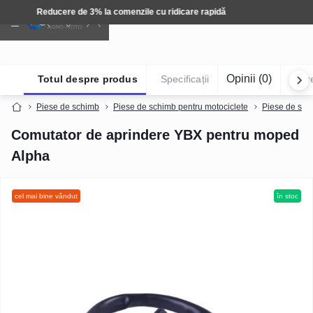
Tehnică: Livrare gratuită
Opinii (0)
Totul despre produs
Specificații
Într
Piese de schimb
Piese de schimb pentru motociclete
Piese de sch
Comutator de aprindere YBX pentru moped
Alpha
cel mai bine vândut
în stoc