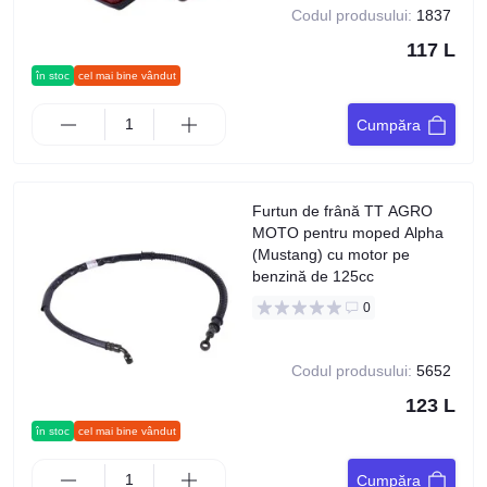
Codul produsului:
1837
117 L
în stoc
cel mai bine vândut
Cumpăra
Furtun de frână TT AGRO
MOTO pentru moped Alpha
(Mustang) cu motor pe
benzină de 125cc
0
Codul produsului:
5652
123 L
în stoc
cel mai bine vândut
Cumpăra