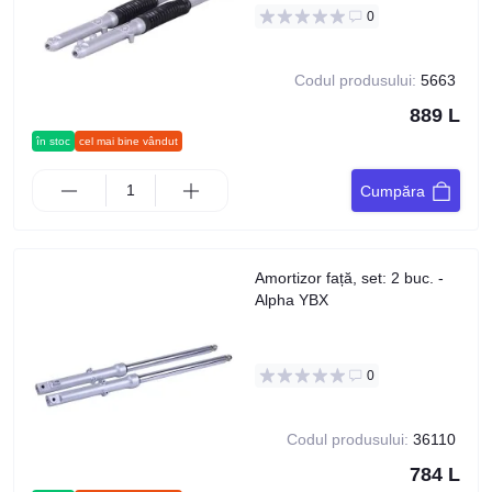
0
Codul produsului:
5663
889 L
în stoc
cel mai bine vândut
Cumpăra
Amortizor față, set: 2 buc. -
Alpha YBX
0
Codul produsului:
36110
784 L