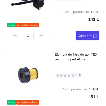
Codul produsului:
1823
143 L
în stoc
cel mai bine vândut
Cumpăra
Element de filtru de aer YBX
pentru moped Alpha
0
Codul produsului:
40104
51 L
în stoc
cel mai bine vândut