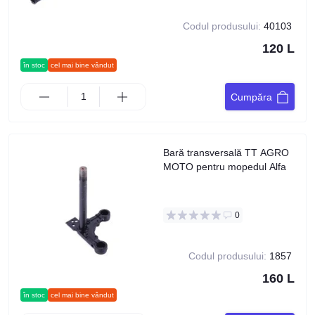
Codul produsului:
40103
120 L
în stoc
cel mai bine vândut
Cumpăra
Bară transversală TT AGRO
MOTO pentru mopedul Alfa
0
Codul produsului:
1857
160 L
în stoc
cel mai bine vândut