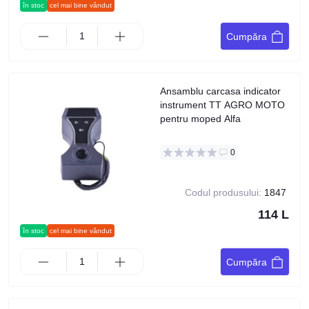
în stoc
cel mai bine vândut
Cumpăra
Ansamblu carcasa indicator
instrument TT AGRO MOTO
pentru moped Alfa
0
Codul produsului:
1847
114 L
în stoc
cel mai bine vândut
Cumpăra