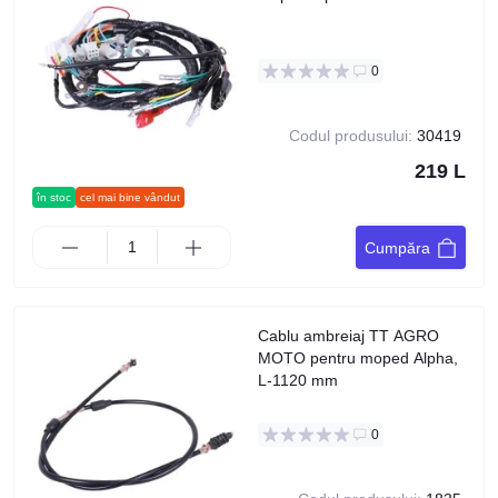
0
Codul produsului:
30419
219 L
în stoc
cel mai bine vândut
Cumpăra
Cablu ambreiaj TT AGRO
MOTO pentru moped Alpha,
L-1120 mm
0