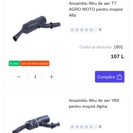
Ansamblu filtru de aer TT
AGRO MOTO pentru moped
Alfa
0
Codul produsului:
1801
107 L
în stoc
cel mai bine vândut
Cumpăra
Ansamblu filtru de aer YBX
pentru moped Alpha
0