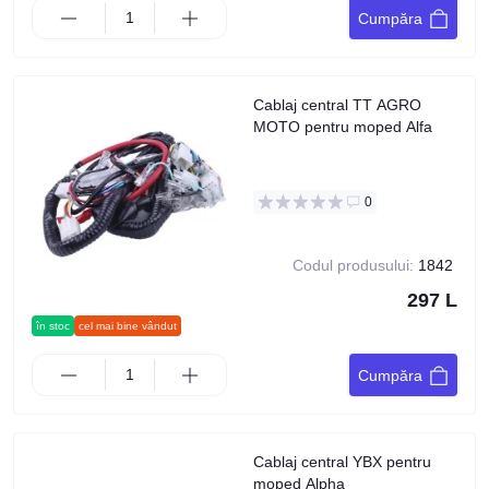
Cumpăra
Cablaj central TT AGRO
MOTO pentru moped Alfa
0
Codul produsului:
1842
297 L
în stoc
cel mai bine vândut
Cumpăra
Cablaj central YBX pentru
moped Alpha