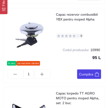
Filtra
Capac rezervor combustibil
YBX pentru moped Alpha
0
Codul produsului:
10990
95 L
în stoc
cel mai bine vândut
Cumpăra
Capac torpedo TT AGRO
MOTO pentru moped Alpha,
set: 2 buc.