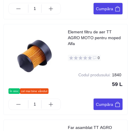
Cumpăra
Element filtru de aer TT
AGRO MOTO pentru moped
Alfa
0
Codul produsului:
1840
59 L
în stoc
cel mai bine vândut
Cumpăra
Far asamblat TT AGRO