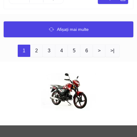
Afișați mai multe
1
2
3
4
5
6
>
>|