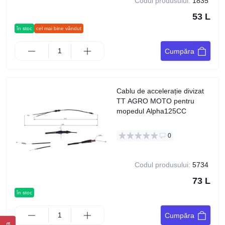
Codul produsului:
1835
53 L
în stoc
cel mai bine vândut
Cumpăra
Cablu de accelerație divizat
TT AGRO MOTO pentru
mopedul Alpha125CC
0
Codul produsului:
5734
73 L
în stoc
Cumpăra