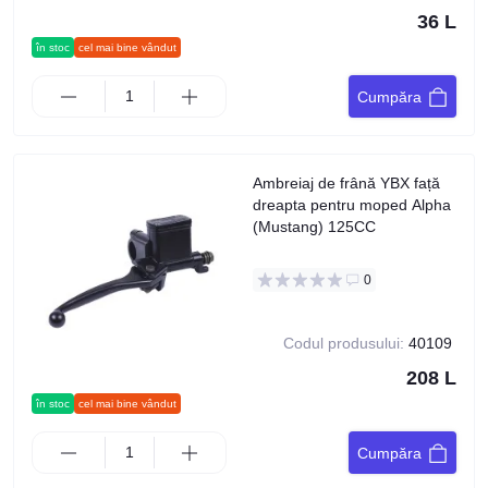
36 L
în stoc
cel mai bine vândut
Cumpăra
Ambreiaj de frână YBX față
dreapta pentru moped Alpha
(Mustang) 125CC
0
Codul produsului:
40109
208 L
în stoc
cel mai bine vândut
Cumpăra