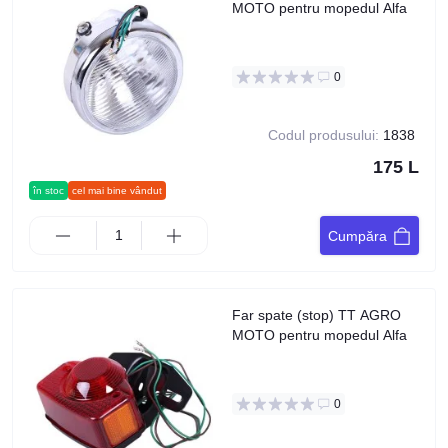
MOTO pentru mopedul Alfa
0
Codul produsului:
1838
175 L
în stoc
cel mai bine vândut
Cumpăra
Far spate (stop) TT AGRO
MOTO pentru mopedul Alfa
0