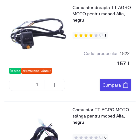
Comutator dreapta TT AGRO
MOTO pentru moped Alfa,
negru
1
Codul produsului:
1822
157 L
în stoc
cel mai bine vândut
Cumpăra
Comutator TT AGRO MOTO
stânga pentru moped Alfa,
negru
0