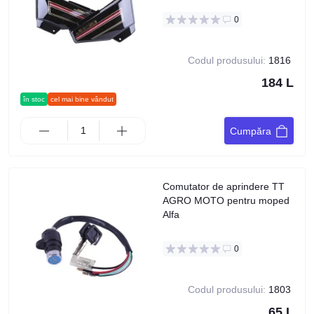
0
Codul produsului:
1816
184 L
în stoc
cel mai bine vândut
Cumpăra
Comutator de aprindere TT
AGRO MOTO pentru moped
Alfa
0
Codul produsului:
1803
65 L