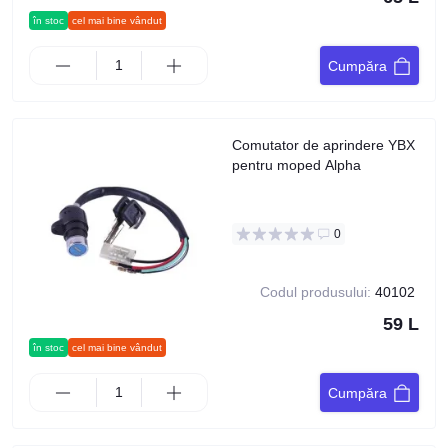
în stoc
cel mai bine vândut
Cumpăra
Comutator de aprindere YBX
pentru moped Alpha
0
Codul produsului:
40102
59 L
în stoc
cel mai bine vândut
Cumpăra