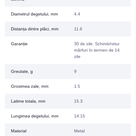
Diametrul degetului, mm
4.4
Distanța dintre plăci, mm
11.6
Garanție
30 de zile. Schimb/retur
mărfuri în termen de 14
zile
Greutate, g
9
Grosimea zale, mm
1.5
Latime totala, mm
15.3
Lungimea degetului, mm
14.15
Material
Metal