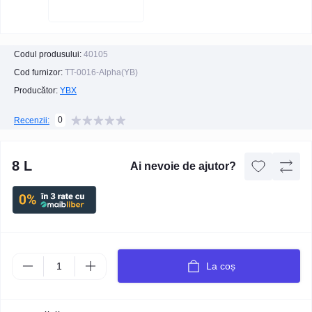
Codul produsului:
40105
Cod furnizor:
TT-0016-Alpha(YB)
Producător:
YBX
0
Recenzii:
8 L
Ai nevoie de ajutor?
La coș