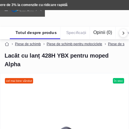
Tehnică: Livrare gratuită
Opinii (0)
Totul despre produs
Specificații
Într
Piese de schimb
Piese de schimb pentru motociclete
Piese de sch
Lacăt cu lanț 428H YBX pentru moped
Alpha
cel mai bine vândut
în stoc