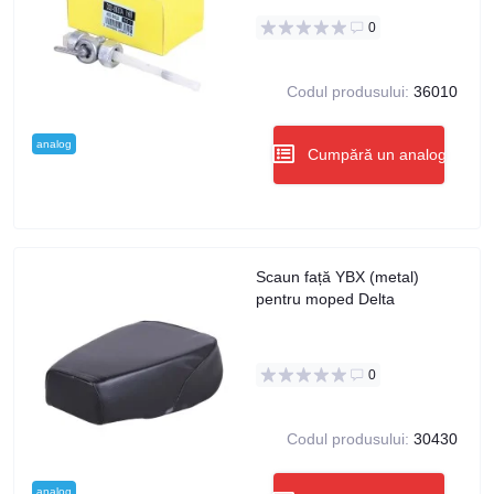
0
Codul produsului:
36010
analog
Cumpără un analog
Scaun față YBX (metal)
pentru moped Delta
0
Codul produsului:
30430
analog