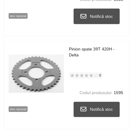
Notifică stoc
stoc epuizat
Pinion spate 39Т 420H -
Delta
0
Codul produsului:
1595
Notifică stoc
stoc epuizat