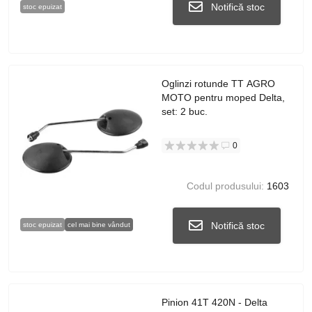
Notifică stoc
stoc epuizat
Oglinzi rotunde TT AGRO
MOTO pentru moped Delta,
set: 2 buc.
0
Codul produsului:
1603
Notifică stoc
stoc epuizat
cel mai bine vândut
Pinion 41T 420N - Delta