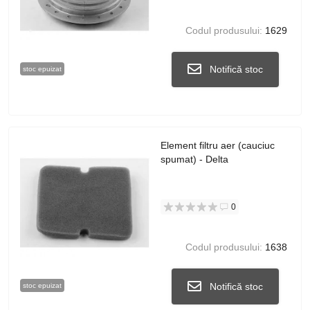
Codul produsului:
1629
Notifică stoc
stoc epuizat
Element filtru aer (cauciuc
spumat) - Delta
0
Codul produsului:
1638
Notifică stoc
stoc epuizat