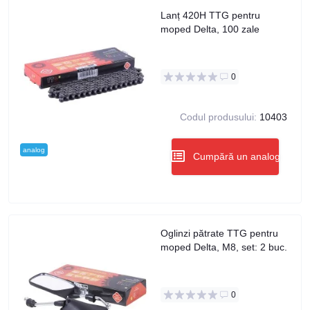
Lanț 420H TTG pentru
moped Delta, 100 zale
0
Codul produsului:
10403
analog
Cumpără un analog
Oglinzi pătrate TTG pentru
moped Delta, M8, set: 2 buc.
0