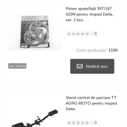
Pinion spate/față 39T/16T
420N pentru moped Delta,
set: 2 buc.
0
Codul produsului:
1598
Notifică stoc
stoc epuizat
Stand central de parcare TT
AGRO MOTO pentru moped
Delta
0