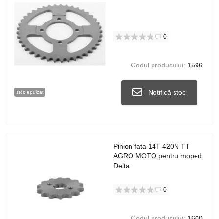
0
Codul produsului:
1596
Notifică stoc
stoc epuizat
Pinion fata 14T 420N TT
AGRO MOTO pentru moped
Delta
0
Codul produsului:
1600