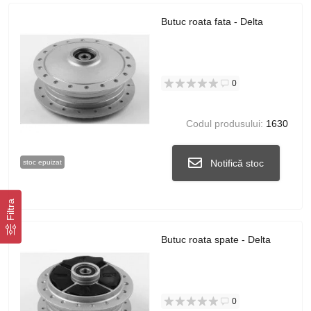
Butuc roata fata - Delta
0
Codul produsului:
1630
Notifică stoc
stoc epuizat
Filtra
Butuc roata spate - Delta
0