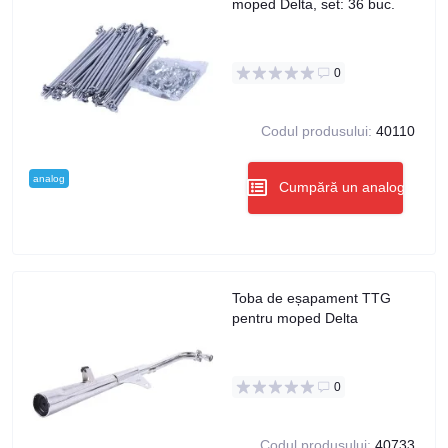
moped Delta, set: 36 buc.
0
Codul produsului:
40110
analog
Cumpără un analog
Toba de eșapament TTG
pentru moped Delta
0
Codul produsului:
40733