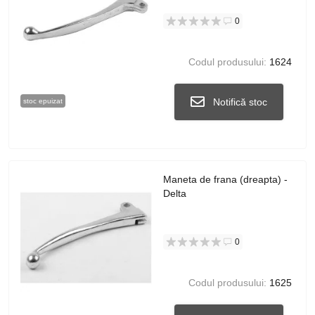
0
Codul produsului:
1624
Notifică stoc
stoc epuizat
Maneta de frana (dreapta) -
Delta
0
Codul produsului:
1625