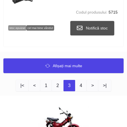
Codul produsului:
5715
Notifică stoc
stoc epuizat
cel mai bine vândut
Afișați mai multe
|<
<
1
2
3
4
>
>|