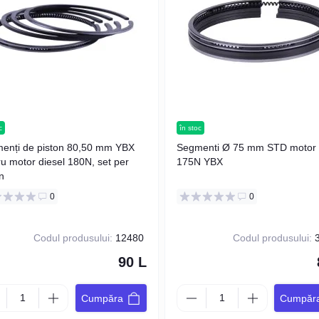
c
în stoc
enți de piston 80,50 mm YBX
Segmenti Ø 75 mm STD motor diesel
ru motor diesel 180N, set per
175N YBX
n
0
0
Codul produsului:
12480
Codul produsului:
3
90 L
Cumpăra
Cumpăr