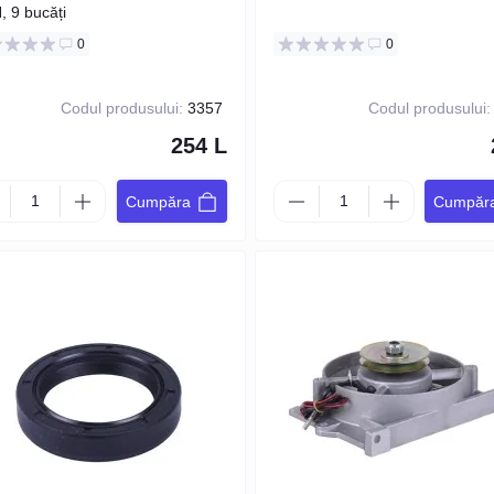
, 9 bucăți
0
0
Codul produsului:
3357
Codul produsului:
254 L
Cumpăra
Cumpăr