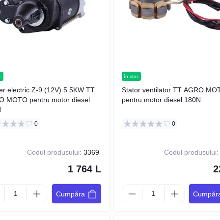
c
în stoc
ter electric Z-9 (12V) 5.5KW TT
Stator ventilator TT AGRO MO
 MOTO pentru motor diesel
pentru motor diesel 180N
N
0
0
Codul produsului:
3369
Codul produsului:
1 764 L
2
Cumpăra
Cumpăr