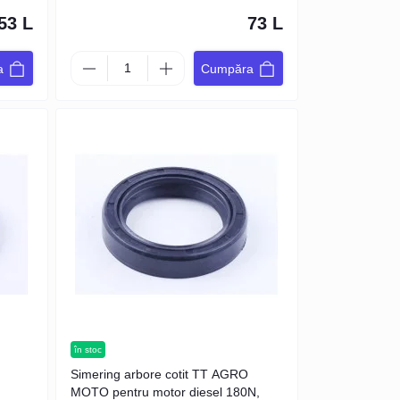
53 L
73 L
a
Cumpăra
în stoc
Simering arbore cotit TT AGRO
MOTO pentru motor diesel 180N,