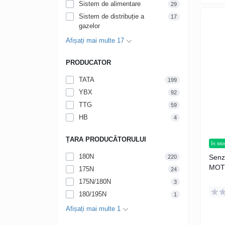
Sistem de alimentare
29
Sistem de distribuție a
17
gazelor
Afișați mai multe 17
PRODUCATOR
TATA
199
YBX
92
TTG
59
НВ
4
ȚARA PRODUCĂTORULUI
în sto
180N
Senz
220
MOTO
175N
24
175N/180N
3
180/195N
1
Afișați mai multe 1