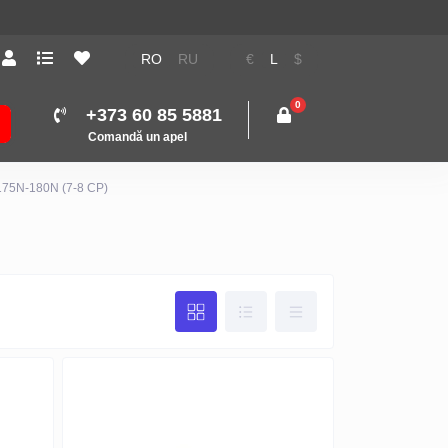
RO
RU
€
L
$
0
+373 60 85 5881
Comandă un apel
 175N-180N (7-8 CP)