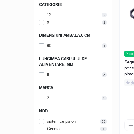
CATEGORIE
12
2
9
1
DIMENSIUNI AMBALAJ, CM
60
1
în sto
LUNGIMEA CABLULUI DE
Segm
ALIMENTARE, MM
pent
pisto
8
3
MARCA
2
3
NOD
sistem cu piston
53
General
50