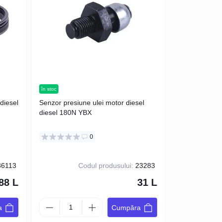
în stoc
Senzor presiune ulei motor diesel
diesel 180N YBX
0
6113
Codul produsului:
23283
88 L
31 L
a
Cumpăra