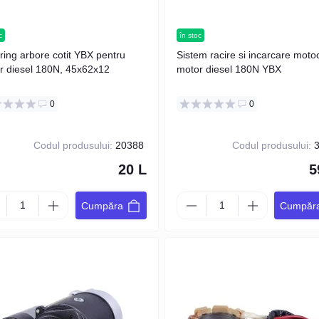
c
în stoc
ring arbore cotit YBX pentru
Sistem racire si incarcare motoc
r diesel 180N, 45x62x12
motor diesel 180N YBX
0
0
Codul produsului:
20388
Codul produsului:
3
20 L
5
Cumpăra
Cumpăr