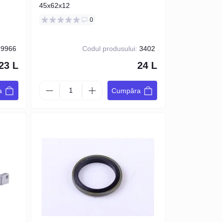
45x62x12
0
9966
Codul produsului:
3402
23 L
24 L
a
Cumpăra