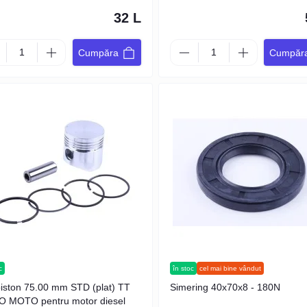
32 L
Cumpăra
Cumpăr
c
în stoc
cel mai bine vândut
piston 75.00 mm STD (plat) TT
Simering 40x70x8 - 180N
 MOTO pentru motor diesel