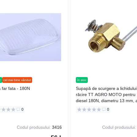
c
cel mai bine vândut
în stoc
a far fata - 180N
Supapă de scurgere a lichidului
răcire TT AGRO MOTO pentru 
diesel 180N, diametru 13 mm, 
0
0
Codul produsului:
3416
Codul produsului: