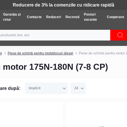
Tehnică: Livrare gratuită
Garanţia şi
Posturi
Contacte
Reduceri
Recenzii
Cooperare
retur
vacante
ri
Piese de schimb pentru motoblocuri diesel
Piese de schimb pentru motor
u motor 175N-180N (7-8 CP)
are după: