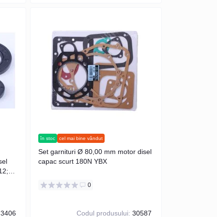
în stoc
cel mai bine vândut
Set garnituri Ø 80,00 mm motor disel
el
capac scurt 180N YBX
12;
0
3406
Codul produsului:
30587