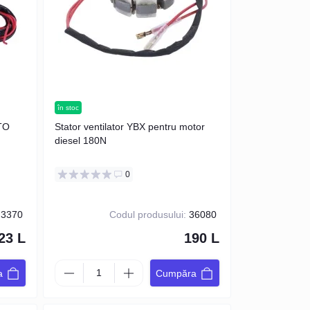
în stoc
TO
Stator ventilator YBX pentru motor
diesel 180N
0
3370
Codul produsului:
36080
23 L
190 L
a
Cumpăra