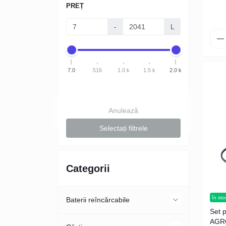
PREȚ
-
L
7.0
516
1.0 k
1.5 k
2.0 k
Anulează
Selectați filtrele
Categorii
în sto
Baterii reîncărcabile
Set 
AGRO