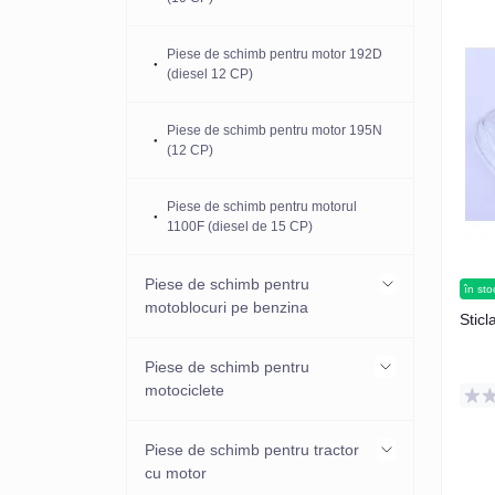
Piese de schimb pentru motor 192D
(diesel 12 CP)
Piese de schimb pentru motor 195N
(12 CP)
Piese de schimb pentru motorul
1100F (diesel de 15 CP)
Piese de schimb pentru
în sto
motoblocuri pe benzina
Sticl
Piese de schimb pentru
P65/P70F (general)
motociclete
Piese de schimb pentru motor 156F
Accesorii pentru scutere si
Piese de schimb pentru tractor
motociclete
cu motor
Piese de schimb pentru motor