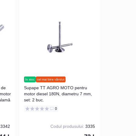
în stoc
cel mai bine vândut
 de
Supape TT AGRO MOTO pentru
motor
motor diesel 180N, diametru 7 mm,
alamă
set: 2 buc.
0
3342
Codul produsului:
3335