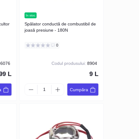
în stoc
ultor
Spălator conductă de combustibil de
joasă presiune - 180N
0
6076
Codul produsului:
8904
99 L
9 L
a
Cumpăra