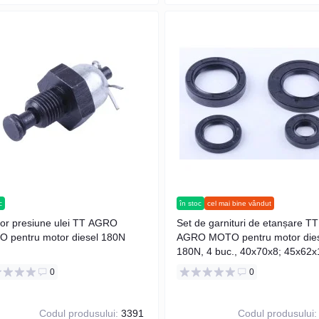
c
în stoc
cel mai bine vândut
or presiune ulei TT AGRO
Set de garnituri de etanșare TT
 pentru motor diesel 180N
AGRO MOTO pentru motor dies
180N, 4 buc., 40x70x8; 45x62x
30x45x8; 20x40x8
0
0
Codul produsului:
3391
Codul produsului: