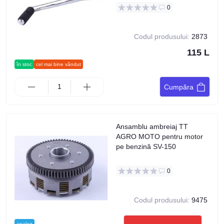
0
Codul produsului:
2873
115 L
în stoc
cel mai bine vândut
Cumpăra
Ansamblu ambreiaj TT
AGRO MOTO pentru motor
pe benzină SV-150
0
Codul produsului:
9475
analog