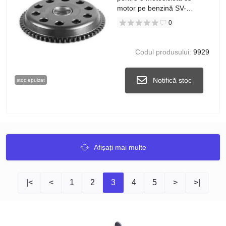
motor pe benzină SV-
125/150
0
Codul produsului:
9929
Notifică stoc
stoc epuizat
Afișați mai multe
|<
<
1
2
3
4
5
>
>|