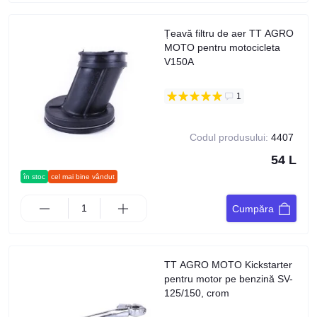
Țeavă filtru de aer TT AGRO
MOTO pentru motocicleta
V150A
1
Codul produsului:
4407
54 L
în stoc
cel mai bine vândut
Cumpăra
TT AGRO MOTO Kickstarter
pentru motor pe benzină SV-
125/150, crom