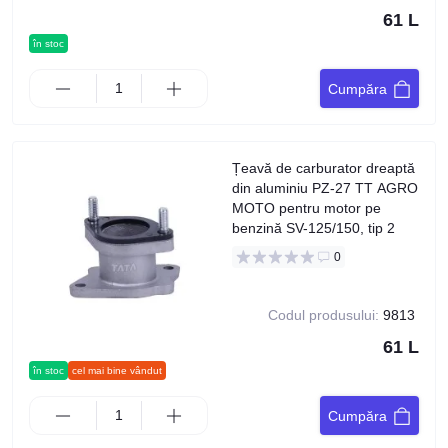
61 L
în stoc
Cumpăra
Țeavă de carburator dreaptă
din aluminiu PZ-27 TT AGRO
MOTO pentru motor pe
benzină SV-125/150, tip 2
0
Codul produsului:
9813
61 L
în stoc
cel mai bine vândut
Cumpăra