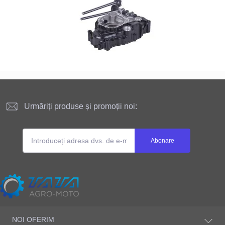
Urmăriți produse și promoții noi:
Abonare
Site-ul este deținut și administrat
NOI OFERIM
ТАТА AGRO-MOTO S.R.L