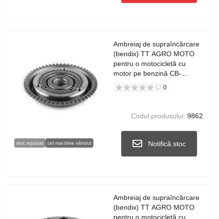
Ambreiaj de supraîncărcare
(bendix) TT AGRO MOTO
pentru o motocicletă cu
motor pe benzină CB-
125/150
0
Codul produsului:
9862
Notifică stoc
stoc epuizat
cel mai bine vândut
Ambreiaj de supraîncărcare
(bendix) TT AGRO MOTO
pentru o motocicletă cu