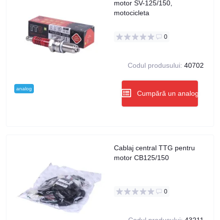
motor SV-125/150,
motocicleta
0
Codul produsului:
40702
analog
Cumpără un analog
Cablaj central TTG pentru
motor CB125/150
0
Codul produsului:
43211