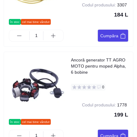
Codul produsului:
3307
184 L
în stoc
cel mai bine vândut
Cumpăra
Ancoră generator TT AGRO
MOTO pentru moped Alpha,
6 bobine
0
Codul produsului:
1778
199 L
în stoc
cel mai bine vândut
Cumpăra