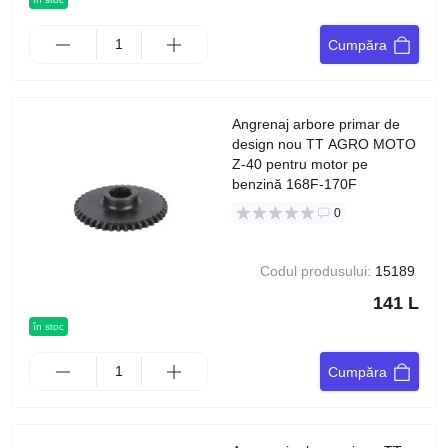
Cumpăra
Angrenaj arbore primar de
design nou TT AGRO MOTO
Z-40 pentru motor pe
benzină 168F-170F
0
Codul produsului:
15189
141 L
în stoc
Cumpăra