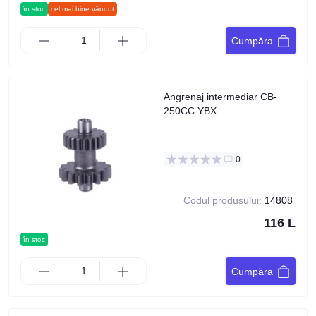
în stoc
cel mai bine vândut
Cumpăra
Angrenaj intermediar CB-
250CC YBX
0
Codul produsului:
14808
116 L
în stoc
Cumpăra