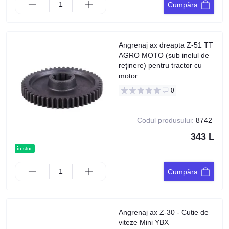
Cumpăra
Angrenaj ax dreapta Z-51 TT
AGRO MOTO (sub inelul de
reținere) pentru tractor cu
motor
0
Codul produsului:
8742
343 L
în stoc
Cumpăra
Angrenaj ax Z-30 - Cutie de
viteze Mini YBX