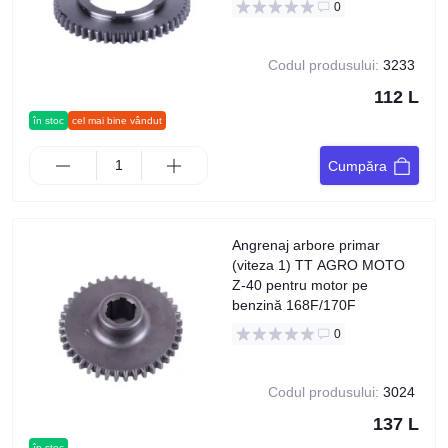
0
Codul produsului:
3233
112 L
în stoc
cel mai bine vândut
Cumpăra
Angrenaj arbore primar
(viteza 1) TT AGRO MOTO
Z-40 pentru motor pe
benzină 168F/170F
0
Codul produsului:
3024
137 L
în stoc