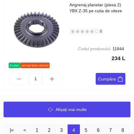
Angrenaj planetar (piesa 2)
YBX Z-35 pe cutia de viteze
0
Codul produsului:
11844
234 L
în stoc
cel mai bine vândut
Cumpăra
Afișați mai multe
|<
<
1
2
3
4
5
6
7
8