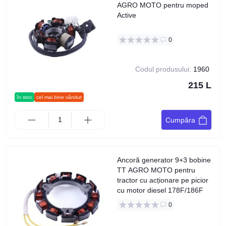
AGRO MOTO pentru moped
Active
0
Codul produsului:
1960
215 L
în stoc
cel mai bine vândut
Cumpăra
Ancoră generator 9+3 bobine
TT AGRO MOTO pentru
tractor cu acționare pe picior
cu motor diesel 178F/186F
0