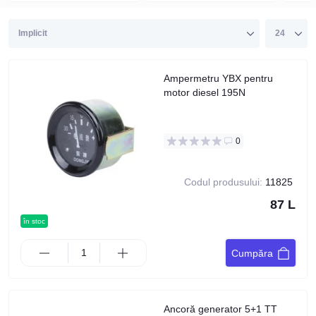
Ampermetru YBX pentru
motor diesel 195N
0
Codul produsului:
11825
87 L
în stoc
Cumpăra
Ancoră generator 5+1 TT