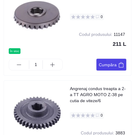
0
Codul produsului:
11147
211 L
în stoc
Cumpăra
Angrenaj condus treapta a 2-
a TT AGRO MOTO Z-38 pe
cutia de viteze/6
0
Codul produsului:
3883