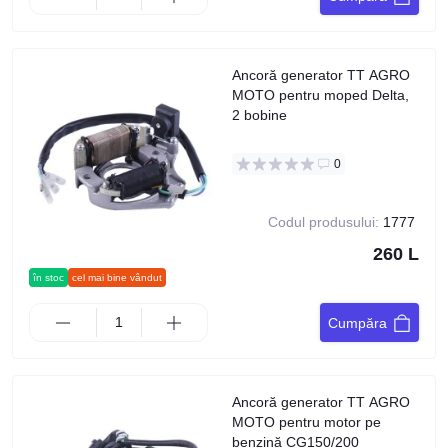
Ancoră generator TT AGRO
MOTO pentru moped Delta,
2 bobine
0
Codul produsului:
1777
260 L
în stoc
cel mai bine vândut
Cumpăra
Ancoră generator TT AGRO
MOTO pentru motor pe
benzină CG150/200