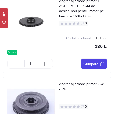
Angrenaj arbore primar TT
AGRO MOTO Z-44 de
design nou pentru motor pe
Filtra
benzină 168F-170F
0
Codul produsului:
15188
136 L
în stoc
Cumpăra
Angrenaj arbore primar Z-49
- RF
0