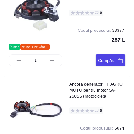
0
Codul produsului:
33377
267 L
în stoc
cel mai bine vândut
Cumpăra
Ancoră generator TT AGRO
MOTO pentru motor SV-
250SS (motocicletă)
0
Codul produsului:
6074