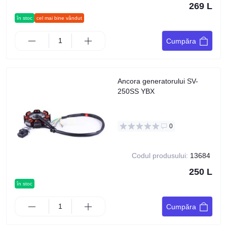
269 L
în stoc
cel mai bine vândut
Cumpăra
Ancora generatorului SV-
250SS YBX
0
Codul produsului:
13684
250 L
în stoc
Cumpăra