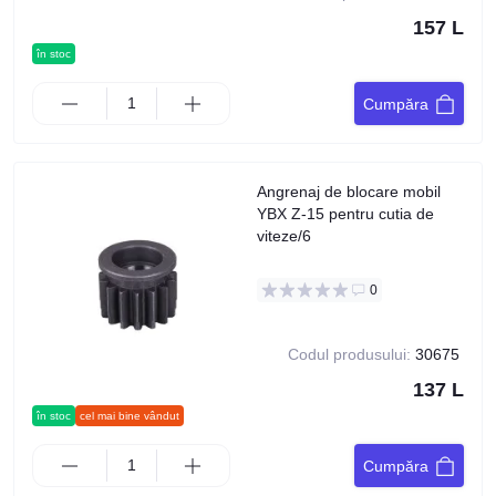
157 L
în stoc
Cumpăra
Angrenaj de blocare mobil
YBX Z-15 pentru cutia de
viteze/6
0
Codul produsului:
30675
137 L
în stoc
cel mai bine vândut
Cumpăra