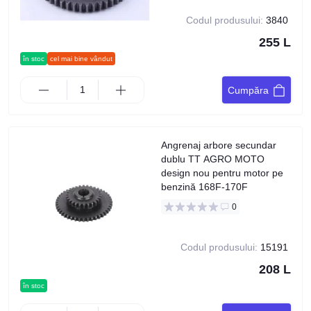
Codul produsului:
3840
255 L
în stoc
cel mai bine vândut
Cumpăra
Angrenaj arbore secundar
dublu TT AGRO MOTO
design nou pentru motor pe
benzină 168F-170F
0
Codul produsului:
15191
208 L
în stoc