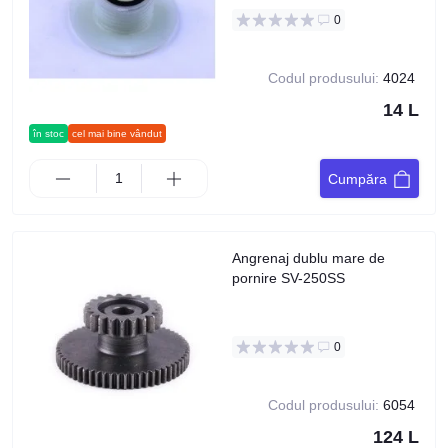
0
Codul produsului:
4024
14 L
în stoc
cel mai bine vândut
Cumpăra
Angrenaj dublu mare de
pornire SV-250SS
0
Codul produsului:
6054
124 L