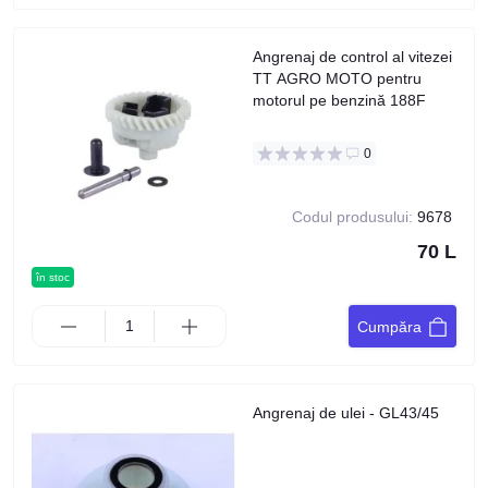
Angrenaj de control al vitezei
TT AGRO MOTO pentru
motorul pe benzină 188F
0
Codul produsului:
9678
70 L
în stoc
Cumpăra
Angrenaj de ulei - GL43/45