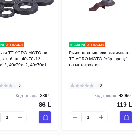
чии
хит продаж
в наличии
хит продаж
ники TT AGRO MOTO на
Рычаг подшипника выжимного
 к-т: 6 шт., 40x70x12;
TT AGRO MOTO (обр. вращ.)
x12; 40x70x12; 40x70x12;
на мототрактор
x8; 20x40x8
0
0
Код товара:
3894
Код товара:
43050
86 L
119 L