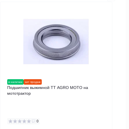
в наличии
хит продаж
в н
Подшипник выжимной TT AGRO MOTO на
Ви
мототрактор
диз
0