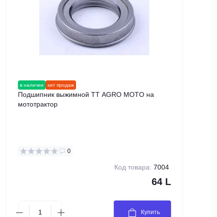
в наличии
хит продаж
в нал
Подшипник выжимной TT AGRO MOTO на
Патр
мототрактор
AGRO
0
Код товара:
7004
64 L
Купить