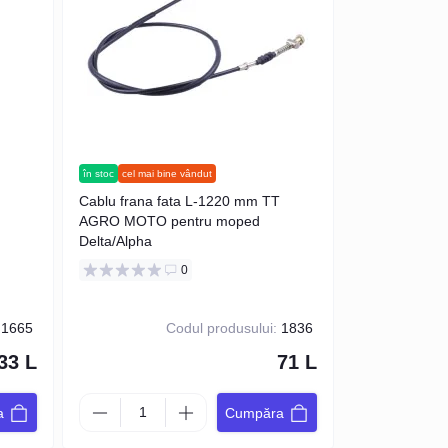
în stoc
cel mai bine vândut
Cablu frana fata L-1220 mm TT
AGRO MOTO pentru moped
Delta/Alpha
0
1665
Codul produsului:
1836
33 L
71 L
a
Cumpăra