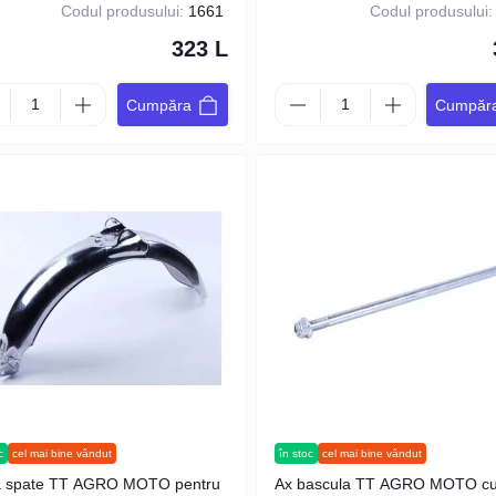
Codul produsului:
1661
Codul produsului:
323 L
Cumpăra
Cumpăr
c
cel mai bine vândut
în stoc
cel mai bine vândut
a spate TT AGRO MOTO pentru
Ax bascula TT AGRO MOTO c