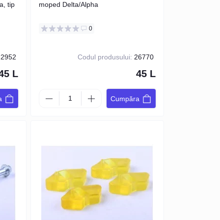
, tip
moped Delta/Alpha
0
2952
Codul produsului:
26770
45 L
45 L
a
Cumpăra