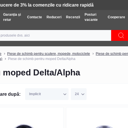
Tehnică: Livrare gratuită
Garanţia şi
Posturi
Contacte
Reduceri
Recenzii
Cooperare
retur
vacante
e
Piese de schimb pentru scutere, mopede, motociclete
Piese de schimb pen
a)
Piese de schimb pentru moped Delta/Alpha
u moped Delta/Alpha
are după: