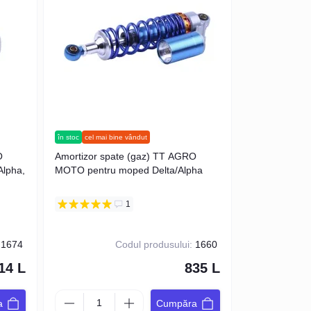
în stoc
cel mai bine vândut
O
Amortizor spate (gaz) TT AGRO
lpha,
MOTO pentru moped Delta/Alpha
1
1674
Codul produsului:
1660
14 L
835 L
a
Cumpăra