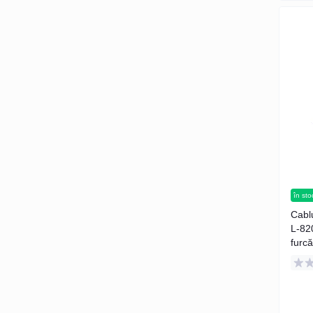
în sto
Cabl
L-820
furcă