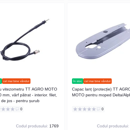
c
cel mai bine vândut
în stoc
cel mai bine vândut
u vitezometru TT AGRO MOTO
Capac lanț (protecție) TT AGR
 mm, vârf pătrat - interior. filet,
MOTO pentru moped Delta/Alp
 de jos - pentru șurub
0
0
Codul produsului:
1769
Codul produsului: