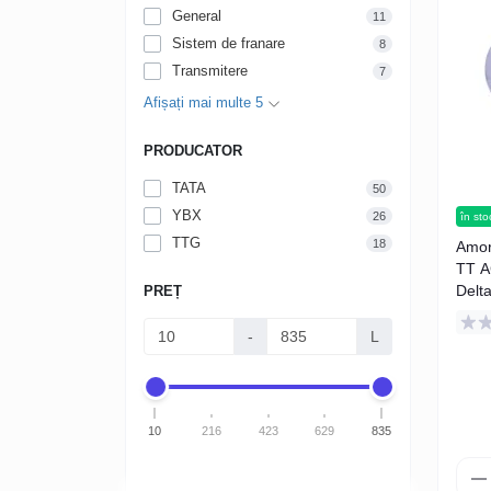
General
11
Sistem de franare
8
Transmitere
7
Afișați mai multe 5
PRODUCATOR
TATA
50
YBX
26
în sto
TTG
18
Amort
TT A
Delt
PREȚ
-
L
10
216
423
629
835