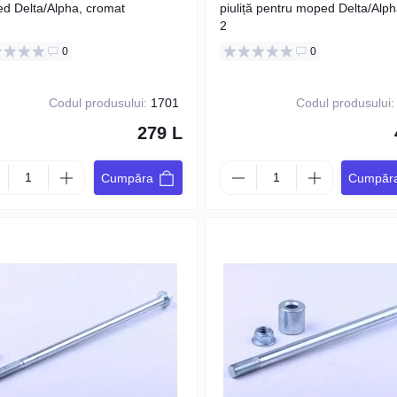
d Delta/Alpha, cromat
piuliță pentru moped Delta/Alpha
2
0
0
Codul produsului:
1701
Codul produsului:
279 L
Cumpăra
Cumpăr