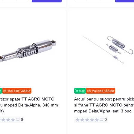
c
cel mai bine vândut
în stoc
cel mai bine vândut
tizor spate TT AGRO MOTO
Arcuri pentru suport pentru pici
ru moped Delta/Alpha, 340 mm
si frane TT AGRO MOTO pentr
it)
moped Delta/Alpha, set: 3 buc.
0
0