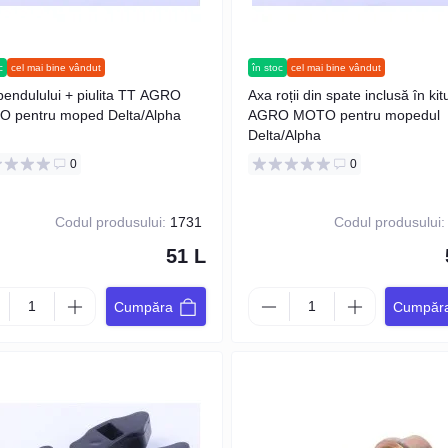
c
cel mai bine vândut
în stoc
cel mai bine vândut
pendulului + piulita TT AGRO
Axa roții din spate inclusă în kit
 pentru moped Delta/Alpha
AGRO MOTO pentru mopedul
Delta/Alpha
0
0
Codul produsului:
1731
Codul produsului:
51 L
Cumpăra
Cumpăr