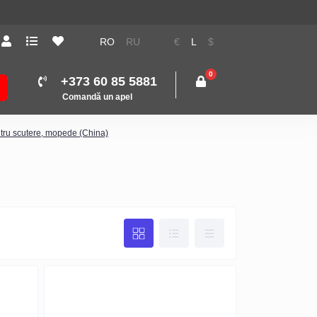
RO
RU
€
L
$
0
+373 60 85 5881
Comandă un apel
tru scutere, mopede (China)