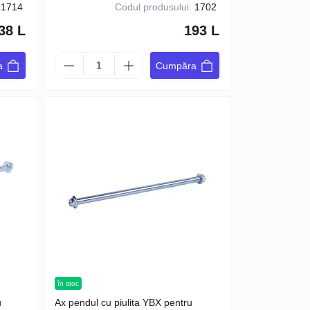
1714
Codul produsului:
1702
38 L
193 L
a
Cumpăra
în stoc
u
Ax pendul cu piulita YBX pentru