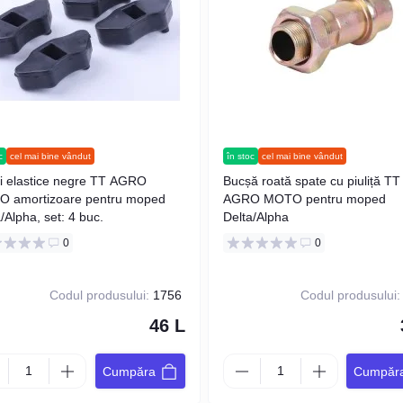
c
cel mai bine vândut
în stoc
cel mai bine vândut
i elastice negre TT AGRO
Bucșă roată spate cu piuliță TT
 amortizoare pentru moped
AGRO MOTO pentru moped
/Alpha, set: 4 buc.
Delta/Alpha
0
0
Codul produsului:
1756
Codul produsului:
46 L
Cumpăra
Cumpăr