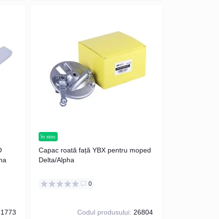
în stoc
O
Capac roată față YBX pentru moped
ha
Delta/Alpha
0
1773
Codul produsului:
26804