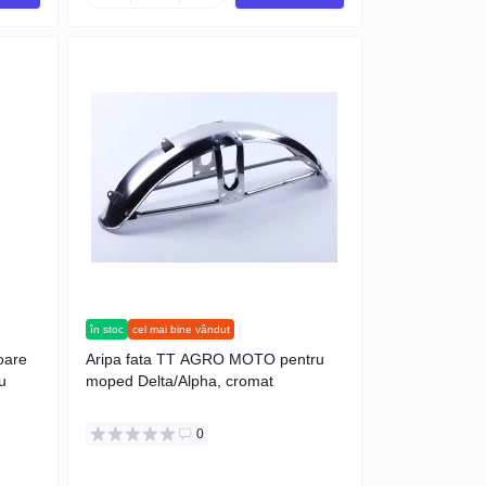
în stoc
cel mai bine vândut
oare
Aripa fata TT AGRO MOTO pentru
u
moped Delta/Alpha, cromat
0