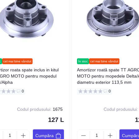
c
cel mai bine vândut
în stoc
cel mai bine vândut
izor roata spate inclus in kitul
Amortizor roată spate TT AGR
GRO MOTO pentru mopedul
MOTO pentru mopedele Delta/A
a/Alpha
diametru exterior 113,5 mm
0
0
Codul produsului:
1675
Codul produsului:
127 L
1
Cumpăra
Cumpăr