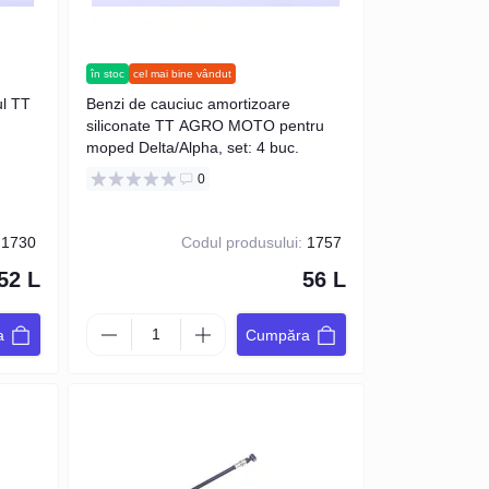
în stoc
cel mai bine vândut
ul TT
Benzi de cauciuc amortizoare
siliconate TT AGRO MOTO pentru
moped Delta/Alpha, set: 4 buc.
0
1730
Codul produsului:
1757
52 L
56 L
a
Cumpăra