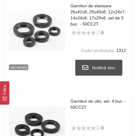
Garnituri de etanșare
26x42x8; 25x40x8; 12x24x7;
14x24x6; 17x29x8, set de 5
buc. - 50CC2T
0
Codul produsului:
1312
Notifică stoc
stoc epuizat
Filtra
Garnituri de ulei, set: 4 buc. -
50CC2T
0