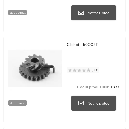
Notifică stoc
stoc epuizat
Clichet - 50CC2T
0
Codul produsului:
1337
Notifică stoc
stoc epuizat