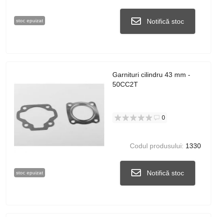
Notifică stoc
stoc epuizat
Garnituri cilindru 43 mm -
50CC2T
0
Codul produsului:
1330
Notifică stoc
stoc epuizat