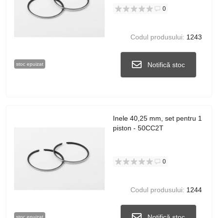
0
Codul produsului:
1243
Notifică stoc
stoc epuizat
Inele 40,25 mm, set pentru 1
piston - 50CC2T
0
Codul produsului:
1244
Notifică stoc
stoc epuizat