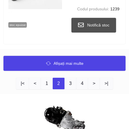
Codul produsului:
1239
Notifică stoc
stoc epuizat
Afișați mai multe
|<
<
1
2
3
4
>
>|