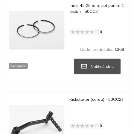
Inele 43,25 mm, set pentru 1
piston - 50CC2T
0
Codul produsului:
1308
Notifică stoc
stoc epuizat
Kickstarter (curea) - 50CC2T
0