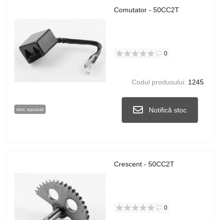
Comutator - 50CC2T
0
Codul produsului:
1245
Notifică stoc
stoc epuizat
Crescent - 50CC2T
0