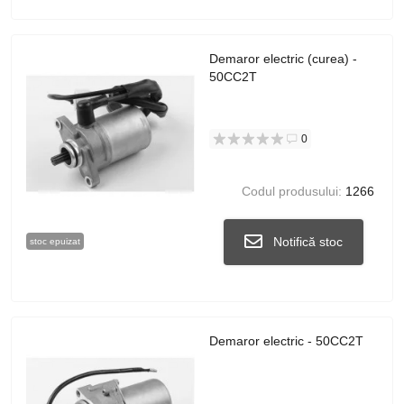
Demaror electric (curea) -
50CC2T
0
Codul produsului:
1266
Notifică stoc
stoc epuizat
Demaror electric - 50CC2T