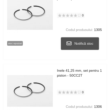
0
Codul produsului:
1305
Notifică stoc
stoc epuizat
Inele 41,25 mm, set pentru 1
piston - 50CC2T
0
Codul produsului:
1306