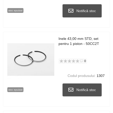
Notifică stoc
stoc epuizat
Inele 43,00 mm STD, set
pentru 1 piston - 50CC2T
0
Codul produsului:
1307
Notifică stoc
stoc epuizat