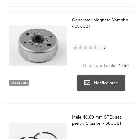
Generator Magneto Yamaha
- 50CC2T
0
Codul produsului:
1250
Notifică stoc
stoc epuizat
Inele 40,00 mm STD, set
pentru 1 piston - 50CC2T