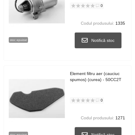
0
Codul produsului:
1335
Notifică stoc
stoc epuizat
Element filtru aer (cauciuc
spumos) (curea) - 50CC2T
0
Codul produsului:
1271
Notifică stoc
stoc epuizat