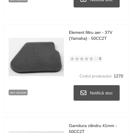
Element filtru aer - 37V
(Yamaha) - 50CC2T
0
Codul produsului:
1270
Notifică stoc
stoc epuizat
Garnitura cilindru 41mm -
50CC2T