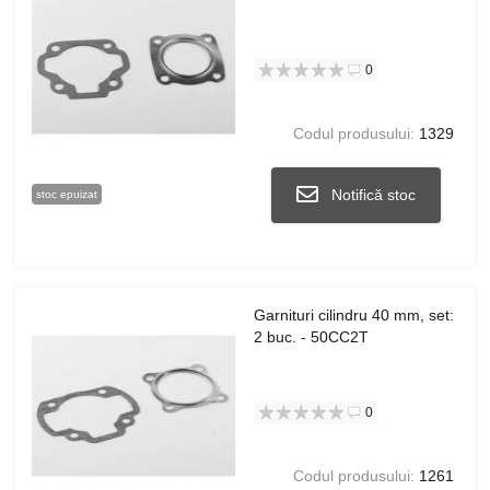
0
Codul produsului:
1329
Notifică stoc
stoc epuizat
Garnituri cilindru 40 mm, set:
2 buc. - 50CC2T
0
Codul produsului:
1261