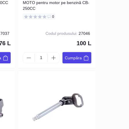
50CC
MOTO pentru motor pe benzină CB-
250CC
0
7037
Codul produsului:
27046
76 L
100 L
a
Cumpăra