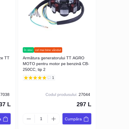
în stoc
cel mai bine vândut
eze TT
Armătura generatorului TT AGRO
MOTO pentru motor pe benzină CB-
250CC, tip 2
1
7038
Codul produsului:
27044
37 L
297 L
a
Cumpăra