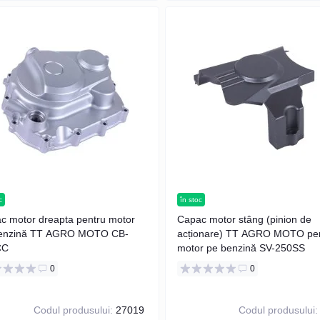
c
în stoc
c motor dreapta pentru motor
Capac motor stâng (pinion de
enzină TT AGRO MOTO CB-
acționare) TT AGRO MOTO pe
CC
motor pe benzină SV-250SS
0
0
Codul produsului:
27019
Codul produsului: