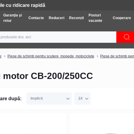
Tehnică: Livrare gratuită
Garanţia şi
Posturi
Contacte
Reduceri
Recenzii
Cooperare
retur
vacante
e
Piese de schimb pentru scutere, mopede, motociclete
Piese de schimb pe
u motor CB-200/250CC
are după: