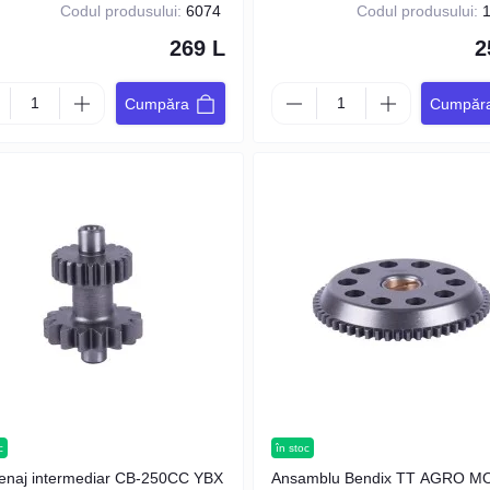
Codul produsului:
6074
Codul produsului:
1
269 L
2
Cumpăra
Cumpăr
c
în stoc
enaj intermediar CB-250CC YBX
Ansamblu Bendix TT AGRO M