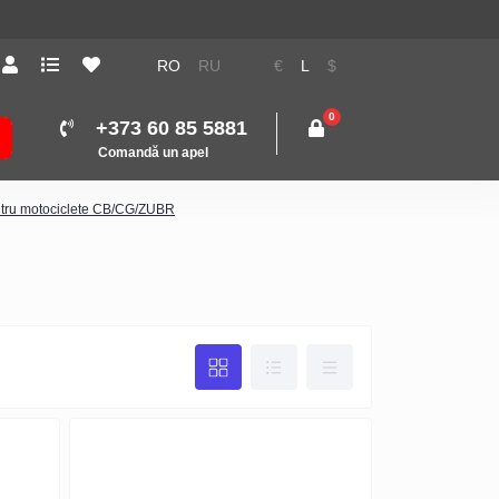
RO
RU
€
L
$
0
+373 60 85 5881
Comandă un apel
ntru motociclete CB/CG/ZUBR