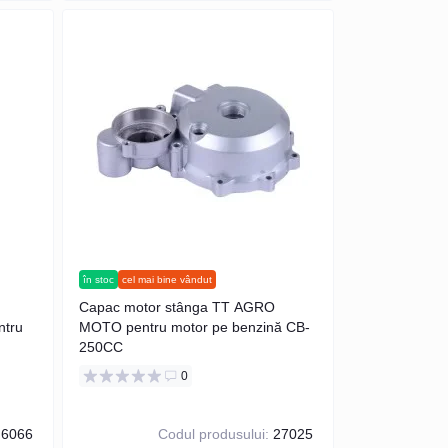
în stoc
cel mai bine vândut
Capac motor stânga TT AGRO
ntru
MOTO pentru motor pe benzină CB-
250CC
0
6066
Codul produsului:
27025