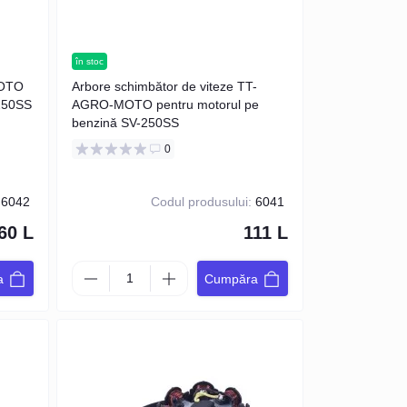
în stoc
MOTO
Arbore schimbător de viteze TT-
-250SS
AGRO-MOTO pentru motorul pe
benzină SV-250SS
0
6042
Codul produsului:
6041
60 L
111 L
a
Cumpăra