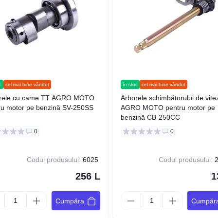
c
cel mai bine vândut
în stoc
cel mai bine vândut
rele cu came TT AGRO MOTO
Arborele schimbătorului de vit
ru motor pe benzină SV-250SS
AGRO MOTO pentru motor pe
benzină CB-250CC
0
0
Codul produsului:
6025
Codul produsului:
2
256 L
1
Cumpăra
Cumpăr