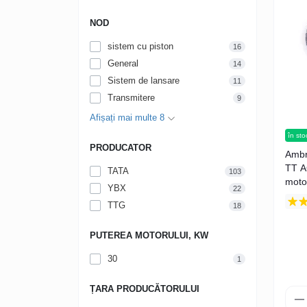
NOD
sistem cu piston
16
General
14
Sistem de lansare
11
Transmitere
9
Afișați mai multe 8
în sto
PRODUCATOR
Ambr
TT A
TATA
103
moto
YBX
22
250
TTG
18
PUTEREA MOTORULUI, KW
30
1
ȚARA PRODUCĂTORULUI