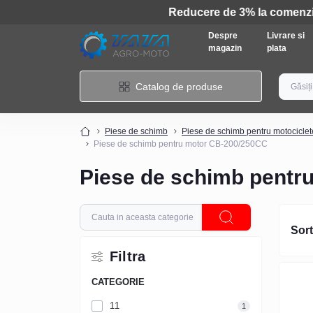
Despre
Livrare si
magazin
plata
Catalog de produse
Piese de schimb
Piese de schimb pentru motociclet
Piese de schimb pentru motor CB-200/250CC
Piese de schimb pentr
Sort
Filtra
CATEGORIE
11
1