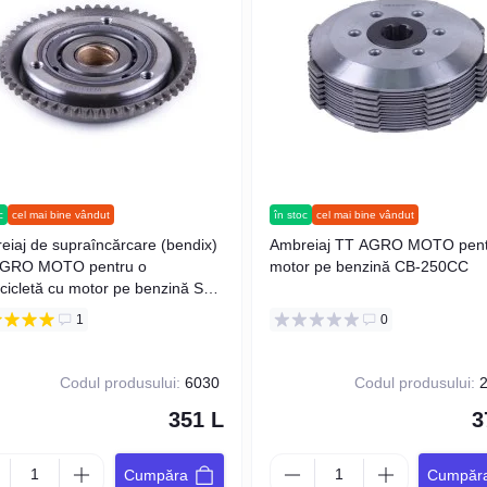
c
cel mai bine vândut
în stoc
cel mai bine vândut
eiaj de supraîncărcare (bendix)
Ambreiaj TT AGRO MOTO pent
GRO MOTO pentru o
motor pe benzină CB-250CC
cicletă cu motor pe benzină SV-
SS
1
0
Codul produsului:
6030
Codul produsului:
2
351 L
3
Cumpăra
Cumpăr