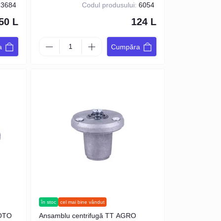
3684
Codul produsului:
6054
50 L
124 L
a
Cumpăra
în stoc
cel mai bine vândut
OTO
Ansamblu centrifugă TT AGRO