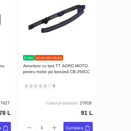
în stoc
cel mai bine vândut
ru
Amortizor cu lanț TT AGRO MOTO
pentru motor pe benzină CB-250CC
0
7027
Codul produsului:
27018
78 L
91 L
a
Cumpăra