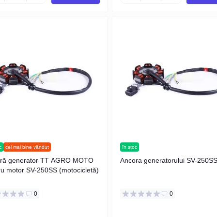
c
cel mai bine vândut
în stoc
ră generator TT AGRO MOTO
Ancora generatorului SV-250S
ru motor SV-250SS (motocicletă)
0
0