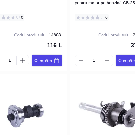
pentru motor pe benzină CB-2
0
0
Codul produsului:
14808
Codul produsului:
2
116 L
3
Cumpăra
Cumpăr