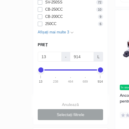
SV-250SS
72
CB-250CC
10
CB-200CC
9
250CC
6
Afișați mai multe 3
PREȚ
-
L
13
238
464
689
914
în sto
Anco
pent
Anulează
Selectați filtrele