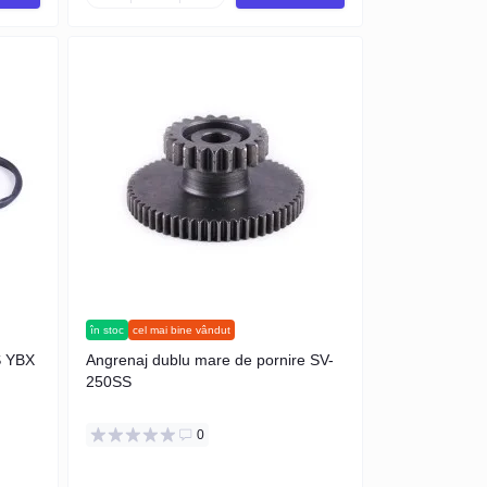
în stoc
cel mai bine vândut
S YBX
Angrenaj dublu mare de pornire SV-
250SS
0