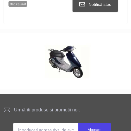
Notifică stoc
stoc epuizat
Urmăriți produse și promoții noi:
Abonare