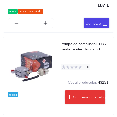
187 L
în stoc
cel mai bine vândut
Cumpăra
Pompa de combustibil TTG
pentru scuter Honda 50
0
Codul produsului:
43231
analog
Cumpără un analog