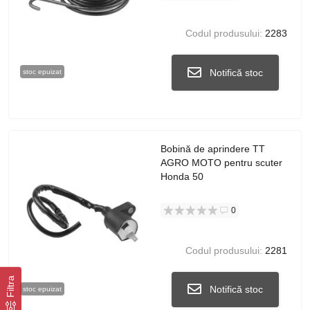
Codul produsului:
2283
Notifică stoc
stoc epuizat
Bobină de aprindere TT
AGRO MOTO pentru scuter
Honda 50
0
Codul produsului:
2281
Filtra
Notifică stoc
stoc epuizat