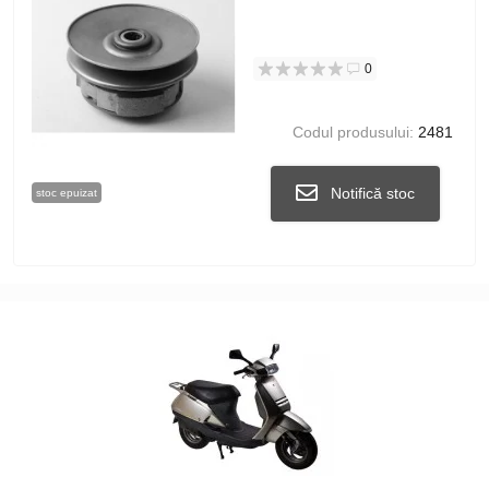
0
Codul produsului:
2481
Notifică stoc
stoc epuizat