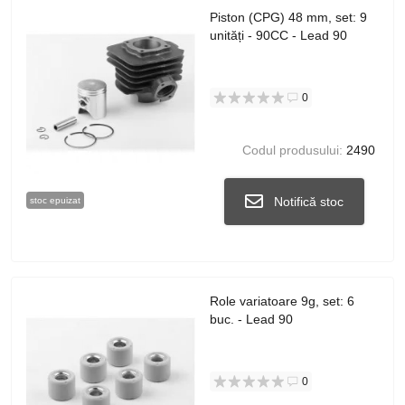
Piston (CPG) 48 mm, set: 9
unități - 90CC - Lead 90
0
Codul produsului:
2490
Notifică stoc
stoc epuizat
Role variatoare 9g, set: 6
buc. - Lead 90
0