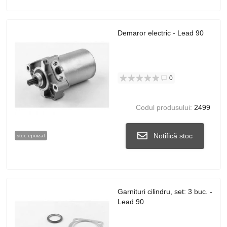
Demaror electric - Lead 90
0
Codul produsului:
2499
Notifică stoc
stoc epuizat
Garnituri cilindru, set: 3 buc. -
Lead 90