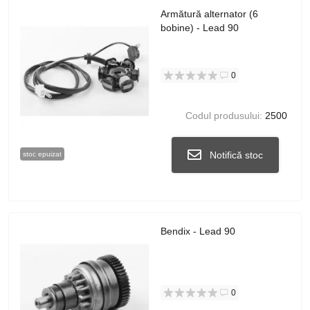
Armătură alternator (6
bobine) - Lead 90
0
Codul produsului:
2500
Notifică stoc
stoc epuizat
Bendix - Lead 90
0