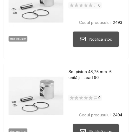
0
Codul produsului:
2493
Notifică stoc
stoc epuizat
Set piston 48,75 mm: 6
unități - Lead 90
0
Codul produsului:
2494
Notifică stoc
stoc epuizat