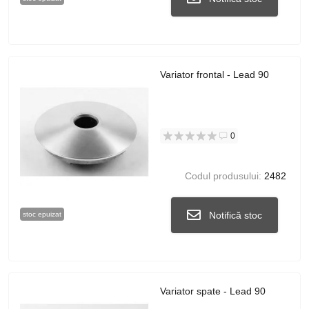
Variator frontal - Lead 90
0
Codul produsului:
2482
Notifică stoc
stoc epuizat
Variator spate - Lead 90