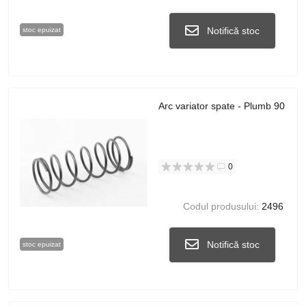
Notifică stoc
stoc epuizat
Arc variator spate - Plumb 90
0
Codul produsului:
2496
Notifică stoc
stoc epuizat