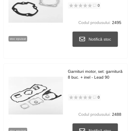
0
Codul produsului:
2495
Notifică stoc
stoc epuizat
Garnituri motor, set: garnitură
8 buc. + inel - Lead 90
0
Codul produsului:
2488
Notifică stoc
stoc epuizat