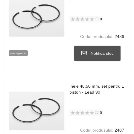
0
Codul produsului:
2486
Notifică stoc
stoc epuizat
Inele 48,50 mm, set pentru 1
piston - Lead 90
0
Codul produsului:
2487