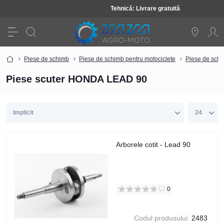
Tehnică: Livrare gratuită
Piese de schimb
Piese de schimb pentru motociclete
Piese de schi
Piese scuter HONDA LEAD 90
Arborele cotit - Lead 90
0
Codul produsului:
2483