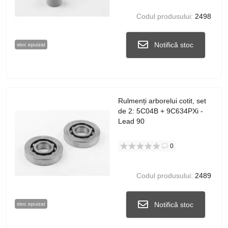
Codul produsului:
2498
Notifică stoc
stoc epuizat
Rulmenți arborelui cotit, set
de 2: 5C04B + 9C634PXi -
Lead 90
0
Codul produsului:
2489
Notifică stoc
stoc epuizat