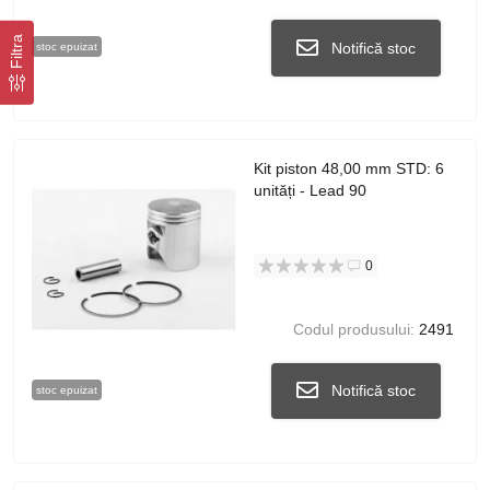
Filtra
Notifică stoc
stoc epuizat
Kit piston 48,00 mm STD: 6
unități - Lead 90
0
Codul produsului:
2491
Notifică stoc
stoc epuizat